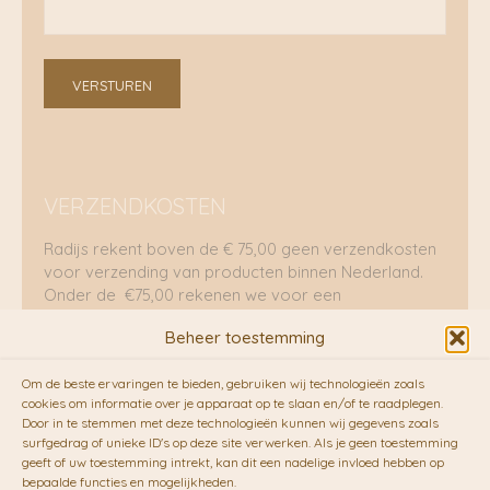
VERSTUREN
VERZENDKOSTEN
Radijs rekent boven de € 75,00 geen verzendkosten
voor verzending van producten binnen Nederland.
Onder de €75,00 rekenen we voor een
brievenbuspakje €5,70 en voor een pakket €8,95.
Beheer toestemming
Verzending per fietskoeriers
Om de beste ervaringen te bieden, gebruiken wij technologieën zoals
RADIJS werkt samen met de duurzame bezorgdienst
cookies om informatie over je apparaat op te slaan en/of te raadplegen.
Door in te stemmen met deze technologieën kunnen wij gegevens zoals
van
Fietskoeriers.nl
. Pakketten (mits voorradig) voor
surfgedrag of unieke ID's op deze site verwerken. Als je geen toestemming
10.00 uur besteld op een doordeweekse dag,
geeft of uw toestemming intrekt, kan dit een nadelige invloed hebben op
bezorgen zij soms nog op dezelfde dag in de
bepaalde functies en mogelijkheden.