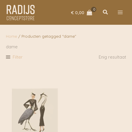
Ga
naar
Zoeken
€
0,00
de
inhoud
Home
/ Producten getagged “dame”
dame
Filter
Enig resultaat