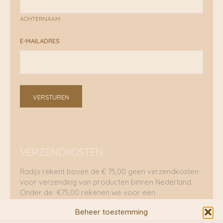
ACHTERNAAM
E-MAILADRES
VERSTUREN
VERZENDKOSTEN
Radijs rekent boven de € 75,00 geen verzendkosten
voor verzending van producten binnen Nederland.
Onder de €75,00 rekenen we voor een
brievenbuspakje €5,70 en voor een pakket €8,95.
Beheer toestemming
Verzending per fietskoeriers