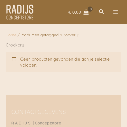
Ga
naar
Zoeken
€
0,00
de
inhoud
Home
/ Producten getagged “Crockery”
Crockery
Geen producten gevonden die aan je selectie
voldoen.
CONTACTGEGEVENS
R A D I J S | Conceptstore