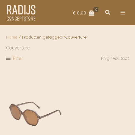
Ga
naar
Zoeken
€
0,00
de
inhoud
Home
/ Producten getagged “Couverture”
Couverture
Filter
Enig resultaat