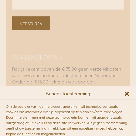
VERSTUREN
VERZENDKOSTEN
Radijs rekent boven de € 75,00 geen verzendkosten
voor verzending van producten binnen Nederland.
Onder de €75,00 rekenen we voor een
brievenbuspakje €5,70 en voor een pakket €8,95.
Beheer toestemming
Verzending per fietskoeriers
Om de beste ervaringen te bieden, gebruiken wij technologieën zoals
RADIJS werkt samen met de duurzame bezorgdienst
cookies om informatie over je apparaat op te slaan en/of te raadplegen.
Door in te stemmen met deze technologieën kunnen wij gegevens zoals
van
Fietskoeriers.nl
. Pakketten (mits voorradig) voor
surfgedrag of unieke ID's op deze site verwerken. Als je geen toestemming
10.00 uur besteld op een doordeweekse dag,
geeft of uw toestemming intrekt, kan dit een nadelige invloed hebben op
bezorgen zij soms nog op dezelfde dag in de
bepaalde functies en mogelijkheden.