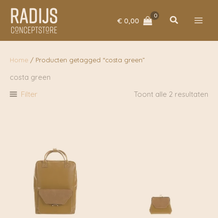
Ga
naar
Zoeken
€
0,00
de
inhoud
Home
/ Producten getagged “costa green”
costa green
Filter
Toont alle 2 resultaten