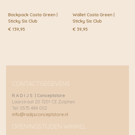
Backpack Costa Green |
Wallet Costa Green |
Sticky Sis Club
Sticky Sis Club
€
139,95
€
39,95
CONTACTGEGEVENS
R A D I J S | Conceptstore
Laarstraat 20 7201 CE Zutphen
Tel: 0575 484 002
info@radijsconceptstore.nl
OPENINGSTIJDEN WINKEL