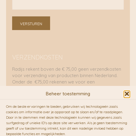
VERSTUREN
VERZENDKOSTEN
Radijs rekent boven de € 75,00 geen verzendkosten
voor verzending van producten binnen Nederland.
Onder de €75,00 rekenen we voor een
brievenbuspakje €5,70 en voor een pakket €8,95.
Beheer toestemming
Verzending per fietskoeriers
Om de beste ervaringen te bieden, gebruiken wij technologieën zoals
RADIJS werkt samen met de duurzame bezorgdienst
cookies om informatie over je apparaat op te slaan en/of te raadplegen.
Door in te stemmen met deze technologieën kunnen wij gegevens zoals
van
Fietskoeriers.nl
. Pakketten (mits voorradig) voor
surfgedrag of unieke ID's op deze site verwerken. Als je geen toestemming
10.00 uur besteld op een doordeweekse dag,
geeft of uw toestemming intrekt, kan dit een nadelige invloed hebben op
bezorgen zij soms nog op dezelfde dag in de
bepaalde functies en mogelijkheden.