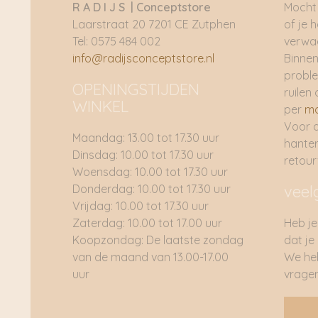
R A D I J S | Conceptstore
Mocht 
Laarstraat 20 7201 CE Zutphen
of je 
Tel: 0575 484 002
verwac
info@radijsconceptstore.nl
Binnen
proble
OPENINGSTIJDEN
ruilen 
WINKEL
per
ma
Voor 
Maandag: 13.00 tot 17.30 uur
hante
Dinsdag: 10.00 tot 17.30 uur
retou
Woensdag: 10.00 tot 17.30 uur
Donderdag: 10.00 tot 17.30 uur
veel
Vrijdag: 10.00 tot 17.30 uur
Zaterdag: 10.00 tot 17.00 uur
Heb je
Koopzondag: De laatste zondag
dat je
van de maand van 13.00-17.00
We he
uur
vragen