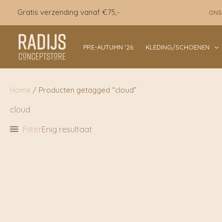
Ga
Gratis verzending vanaf €75,-
ONS
naar
de
inhoud
PRE-AUTUMN ‘26
KLEDING/SCHOENEN
Home
/ Producten getagged “cloud”
cloud
Filter
Enig resultaat