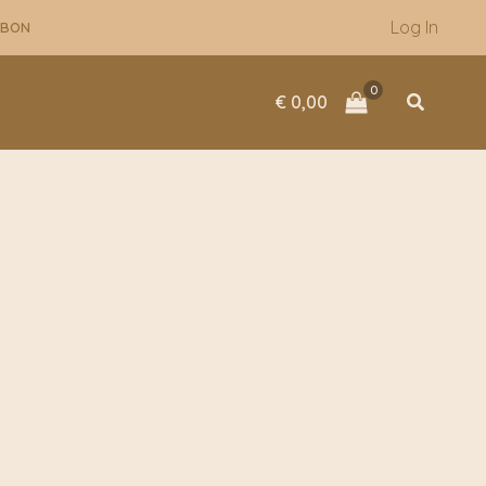
Log In
UBON
Zoeken
€
0,00