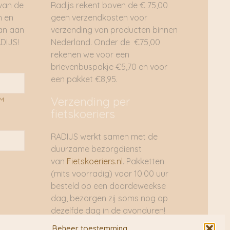
 van de
Radijs rekent boven de € 75,00
n en
geen verzendkosten voor
dan aan
verzending van producten binnen
DIJS!
Nederland. Onder de €75,00
rekenen we voor een
brievenbuspakje €5,70 en voor
een pakket €8,95.
Verzending per
AM
fietskoeriers
RADIJS werkt samen met de
duurzame bezorgdienst
van
Fietskoeriers.nl
. Pakketten
(mits voorradig) voor 10.00 uur
besteld op een doordeweekse
dag, bezorgen zij soms nog op
dezelfde dag in de avonduren!
Brievenbuspakjes de volgende
Beheer toestemming