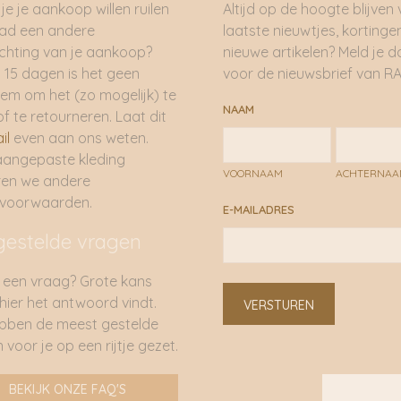
je je aankoop willen ruilen
Altijd op de hoogte blijven
had een andere
laatste nieuwtjes, kortinge
hting van je aankoop?
nieuwe artikelen? Meld je 
 15 dagen is het geen
voor de nieuwsbrief van RA
em om het (zo mogelijk) te
NAAM
of te retourneren. Laat dit
il
even aan ons weten.
aangepaste kleding
VOORNAAM
ACHTERNA
ren we andere
rvoorwaarden.
E-MAILADRES
gestelde vragen
 een vraag? Grote kans
 hier het antwoord vindt.
VERSTUREN
bben de meest gestelde
 voor je op een rijtje gezet.
BEKIJK ONZE FAQ'S