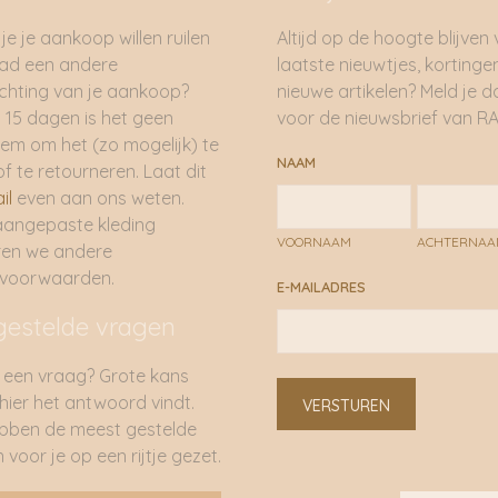
je je aankoop willen ruilen
Altijd op de hoogte blijven
had een andere
laatste nieuwtjes, kortinge
hting van je aankoop?
nieuwe artikelen? Meld je 
 15 dagen is het geen
voor de nieuwsbrief van RA
em om het (zo mogelijk) te
NAAM
of te retourneren. Laat dit
il
even aan ons weten.
aangepaste kleding
VOORNAAM
ACHTERNA
ren we andere
rvoorwaarden.
E-MAILADRES
gestelde vragen
 een vraag? Grote kans
 hier het antwoord vindt.
VERSTUREN
bben de meest gestelde
 voor je op een rijtje gezet.