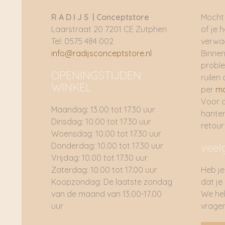
R A D I J S | Conceptstore
Mocht 
Laarstraat 20 7201 CE Zutphen
of je 
Tel: 0575 484 002
verwac
info@radijsconceptstore.nl
Binnen
proble
OPENINGSTIJDEN
ruilen 
WINKEL
per
ma
Voor 
Maandag: 13.00 tot 17.30 uur
hante
Dinsdag: 10.00 tot 17.30 uur
retou
Woensdag: 10.00 tot 17.30 uur
Donderdag: 10.00 tot 17.30 uur
veel
Vrijdag: 10.00 tot 17.30 uur
Zaterdag: 10.00 tot 17.00 uur
Heb je
Koopzondag: De laatste zondag
dat je
van de maand van 13.00-17.00
We he
uur
vragen