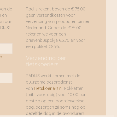
 van de
Radijs rekent boven de € 75,00
n en
geen verzendkosten voor
dan aan
verzending van producten binnen
DIJS!
Nederland. Onder de €75,00
rekenen we voor een
brievenbuspakje €5,70 en voor
een pakket €8,95.
Verzending per
AM
fietskoeriers
RADIJS werkt samen met de
duurzame bezorgdienst
van
Fietskoeriers.nl
. Pakketten
(mits voorradig) voor 10.00 uur
besteld op een doordeweekse
dag, bezorgen zij soms nog op
dezelfde dag in de avonduren!