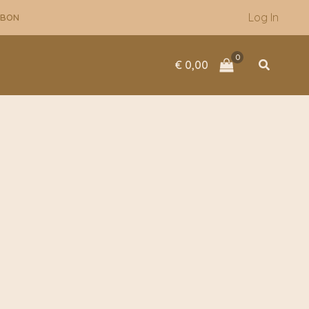
Log In
UBON
Zoeken
€
0,00