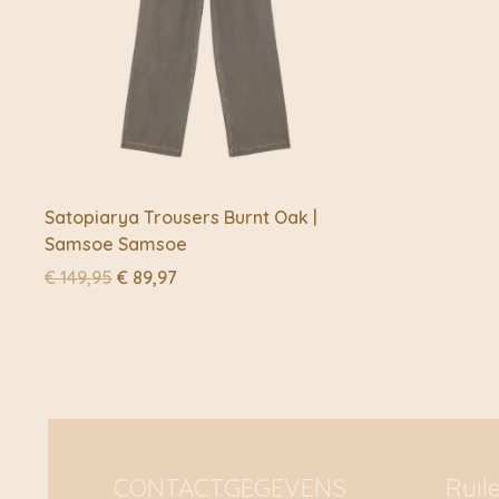
Satopiarya Trousers Burnt Oak |
Samsoe Samsoe
Oorspronkelijke
Huidige
€
149,95
€
89,97
prijs
prijs
was:
is:
€ 149,95.
€ 89,97.
CONTACTGEGEVENS
Ruil