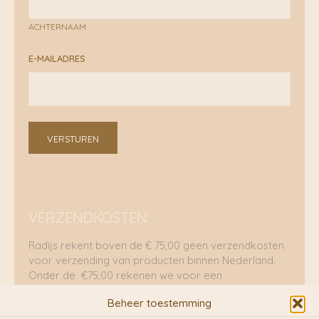
ACHTERNAAM
E-MAILADRES
VERSTUREN
VERZENDKOSTEN
Radijs rekent boven de € 75,00 geen verzendkosten
voor verzending van producten binnen Nederland.
Onder de €75,00 rekenen we voor een
brievenbuspakje €5,70 en voor een pakket €8,95.
Beheer toestemming
Verzending per fietskoeriers