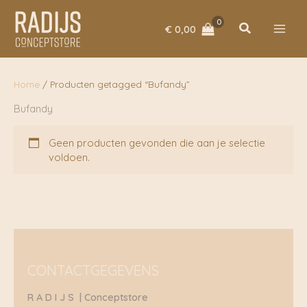
Ga
naar
Zoeken
€
0,00
de
inhoud
Home
/ Producten getagged “Bufandy”
Bufandy
Geen producten gevonden die aan je selectie
voldoen.
CONTACTGEGEVENS
R A D I J S | Conceptstore