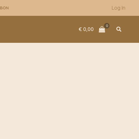
Log In
UBON
Zoeken
€
0,00