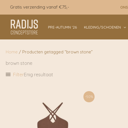
Ga
Gratis verzending vanaf €75,-
ONS
naar
de
inhoud
PRE-AUTUMN ‘26
KLEDING/SCHOENEN
Home
/ Producten getagged “brown stone”
brown stone
Filter
Enig resultaat
-50%