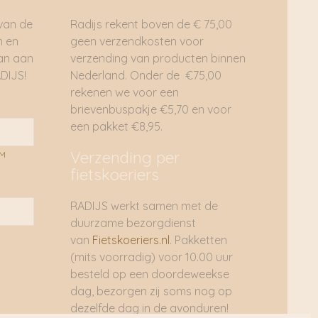
 van de
Radijs rekent boven de € 75,00
n en
geen verzendkosten voor
dan aan
verzending van producten binnen
DIJS!
Nederland. Onder de €75,00
rekenen we voor een
brievenbuspakje €5,70 en voor
een pakket €8,95.
Verzending per
AM
fietskoeriers
RADIJS werkt samen met de
duurzame bezorgdienst
van
Fietskoeriers.nl
. Pakketten
(mits voorradig) voor 10.00 uur
besteld op een doordeweekse
dag, bezorgen zij soms nog op
dezelfde dag in de avonduren!