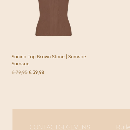
Sanina Top Brown Stone | Samsoe
Samsoe
Oorspronkelijke
Huidige
€
79,95
€
39,98
prijs
prijs
was:
is:
€ 79,95.
€ 39,98.
CONTACTGEGEVENS
Ruil