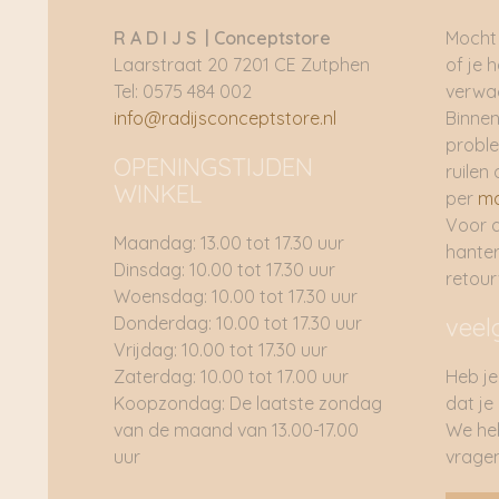
R A D I J S | Conceptstore
Mocht 
Laarstraat 20 7201 CE Zutphen
of je 
Tel: 0575 484 002
verwac
info@radijsconceptstore.nl
Binnen
proble
OPENINGSTIJDEN
ruilen 
WINKEL
per
ma
Voor 
Maandag: 13.00 tot 17.30 uur
hante
Dinsdag: 10.00 tot 17.30 uur
retou
Woensdag: 10.00 tot 17.30 uur
Donderdag: 10.00 tot 17.30 uur
veel
Vrijdag: 10.00 tot 17.30 uur
Zaterdag: 10.00 tot 17.00 uur
Heb je
Koopzondag: De laatste zondag
dat je
van de maand van 13.00-17.00
We he
uur
vragen