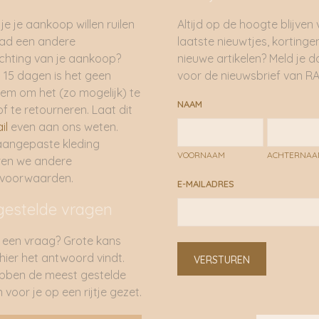
je je aankoop willen ruilen
Altijd op de hoogte blijven
had een andere
laatste nieuwtjes, kortinge
hting van je aankoop?
nieuwe artikelen? Meld je 
 15 dagen is het geen
voor de nieuwsbrief van RA
em om het (zo mogelijk) te
NAAM
of te retourneren. Laat dit
il
even aan ons weten.
aangepaste kleding
VOORNAAM
ACHTERNA
ren we andere
rvoorwaarden.
E-MAILADRES
gestelde vragen
 een vraag? Grote kans
 hier het antwoord vindt.
VERSTUREN
bben de meest gestelde
 voor je op een rijtje gezet.