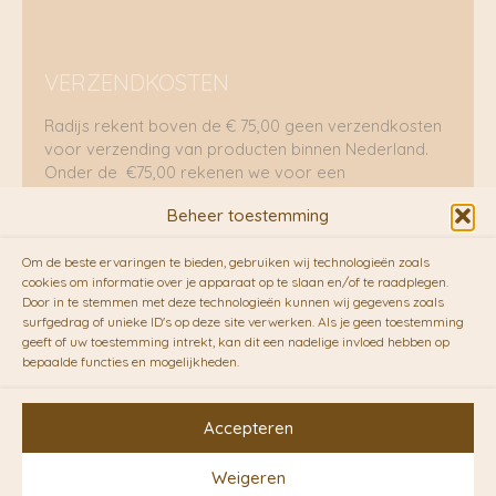
VERZENDKOSTEN
Radijs rekent boven de € 75,00 geen verzendkosten
voor verzending van producten binnen Nederland.
Onder de €75,00 rekenen we voor een
brievenbuspakje €5,70 en voor een pakket €8,95.
Beheer toestemming
Verzending per fietskoeriers
Om de beste ervaringen te bieden, gebruiken wij technologieën zoals
RADIJS werkt samen met de duurzame bezorgdienst
cookies om informatie over je apparaat op te slaan en/of te raadplegen.
Door in te stemmen met deze technologieën kunnen wij gegevens zoals
van
Fietskoeriers.nl
. Pakketten (mits voorradig) voor
surfgedrag of unieke ID's op deze site verwerken. Als je geen toestemming
10.00 uur besteld op een doordeweekse dag,
geeft of uw toestemming intrekt, kan dit een nadelige invloed hebben op
bezorgen zij soms nog op dezelfde dag in de
bepaalde functies en mogelijkheden.
avonduren! Brievenbuspakjes de volgende dag. En
waar mogelijk ook echt op de fiets!!
Accepteren
Weigeren