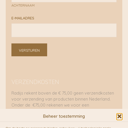
ACHTERNAAM
E-MAILADRES
VERSTUREN
VERZENDKOSTEN
Radijs rekent boven de € 75,00 geen verzendkosten
voor verzending van producten binnen Nederland.
Onder de €75,00 rekenen we voor een
brievenbuspakje €5,70 en voor een pakket €8,95.
Beheer toestemming
Verzending per fietskoeriers