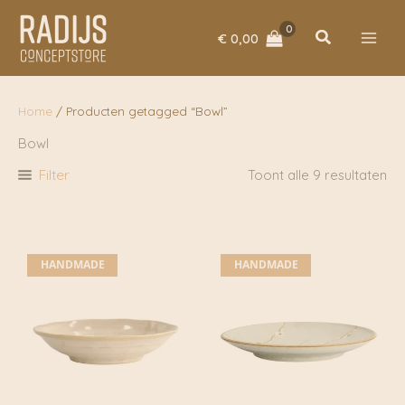
Ga
naar
Zoeken
€
0,00
de
inhoud
Home
/ Producten getagged “Bowl”
Bowl
Filter
Toont alle 9 resultaten
HANDMADE
HANDMADE