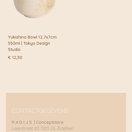
Yukishino Bowl 12,7x7cm
550ml | Tokyo Design
Studio
€
12,50
CONTACTGEGEVENS
R A D I J S | Conceptstore
Laarstraat 20 7201 CE Zutphen