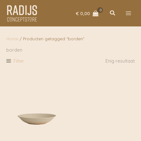
Ga
naar
Zoeken
€
0,00
de
inhoud
Home
/ Producten getagged “borden”
borden
Filter
Enig resultaat