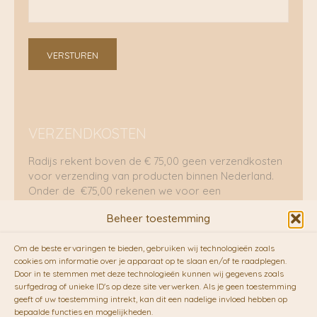
VERSTUREN
VERZENDKOSTEN
Radijs rekent boven de € 75,00 geen verzendkosten
voor verzending van producten binnen Nederland.
Onder de €75,00 rekenen we voor een
brievenbuspakje €5,70 en voor een pakket €8,95.
Beheer toestemming
Verzending per fietskoeriers
Om de beste ervaringen te bieden, gebruiken wij technologieën zoals
RADIJS werkt samen met de duurzame bezorgdienst
cookies om informatie over je apparaat op te slaan en/of te raadplegen.
Door in te stemmen met deze technologieën kunnen wij gegevens zoals
van
Fietskoeriers.nl
. Pakketten (mits voorradig) voor
surfgedrag of unieke ID's op deze site verwerken. Als je geen toestemming
10.00 uur besteld op een doordeweekse dag,
geeft of uw toestemming intrekt, kan dit een nadelige invloed hebben op
bezorgen zij soms nog op dezelfde dag in de
bepaalde functies en mogelijkheden.