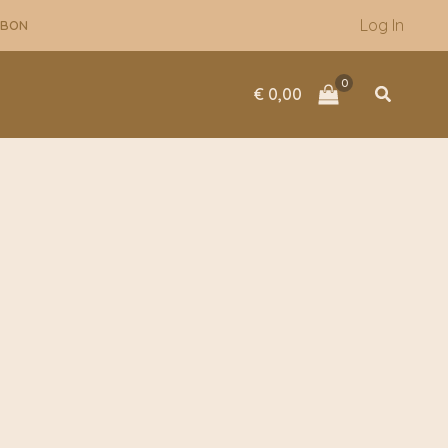
Log In
UBON
Zoeken
€
0,00