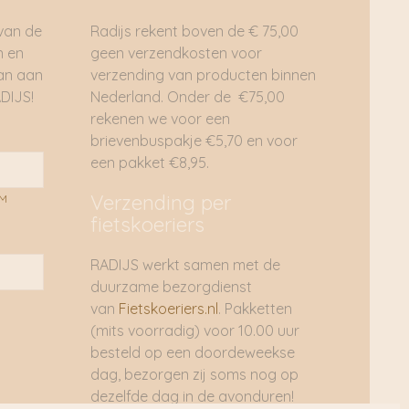
 van de
Radijs rekent boven de € 75,00
n en
geen verzendkosten voor
dan aan
verzending van producten binnen
DIJS!
Nederland. Onder de €75,00
rekenen we voor een
brievenbuspakje €5,70 en voor
een pakket €8,95.
Verzending per
AM
fietskoeriers
RADIJS werkt samen met de
duurzame bezorgdienst
van
Fietskoeriers.nl
. Pakketten
(mits voorradig) voor 10.00 uur
besteld op een doordeweekse
dag, bezorgen zij soms nog op
dezelfde dag in de avonduren!