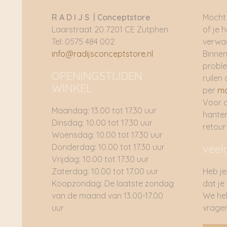
R A D I J S | Conceptstore
Mocht 
Laarstraat 20 7201 CE Zutphen
of je 
Tel: 0575 484 002
verwac
info@radijsconceptstore.nl
Binnen
proble
OPENINGSTIJDEN
ruilen 
WINKEL
per
ma
Voor 
Maandag: 13.00 tot 17.30 uur
hante
Dinsdag: 10.00 tot 17.30 uur
retou
Woensdag: 10.00 tot 17.30 uur
Donderdag: 10.00 tot 17.30 uur
veel
Vrijdag: 10.00 tot 17.30 uur
Zaterdag: 10.00 tot 17.00 uur
Heb je
Koopzondag: De laatste zondag
dat je
van de maand van 13.00-17.00
We he
uur
vragen