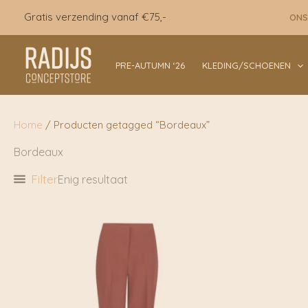
Ga
Gratis verzending vanaf €75,-
ONS
naar
de
inhoud
PRE-AUTUMN ‘26
KLEDING/SCHOENEN
Home
/ Producten getagged “Bordeaux”
Bordeaux
Filter
Enig resultaat