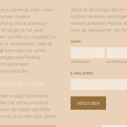
je je aankoop willen ruilen
Altijd op de hoogte blijven
had een andere
laatste nieuwtjes, kortinge
hting van je aankoop?
nieuwe artikelen? Meld je 
 15 dagen is het geen
voor de nieuwsbrief van RA
em om het (zo mogelijk) te
NAAM
of te retourneren. Laat dit
il
even aan ons weten.
aangepaste kleding
VOORNAAM
ACHTERNA
ren we andere
rvoorwaarden.
E-MAILADRES
gestelde vragen
 een vraag? Grote kans
 hier het antwoord vindt.
VERSTUREN
bben de meest gestelde
 voor je op een rijtje gezet.