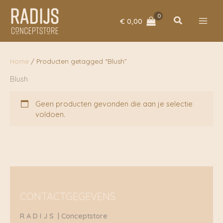
Ga
naar
Zoeken
€
0,00
de
inhoud
Home
/ Producten getagged “Blush”
Blush
Geen producten gevonden die aan je selectie
voldoen.
CONTACTGEGEVENS
R A D I J S | Conceptstore