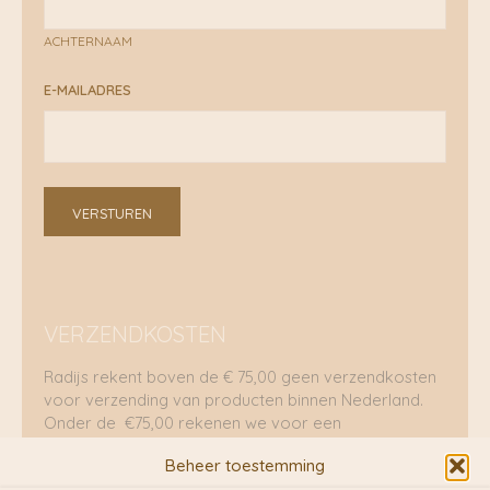
ACHTERNAAM
E-MAILADRES
VERSTUREN
VERZENDKOSTEN
Radijs rekent boven de € 75,00 geen verzendkosten
voor verzending van producten binnen Nederland.
Onder de €75,00 rekenen we voor een
brievenbuspakje €5,70 en voor een pakket €8,95.
Beheer toestemming
Verzending per fietskoeriers