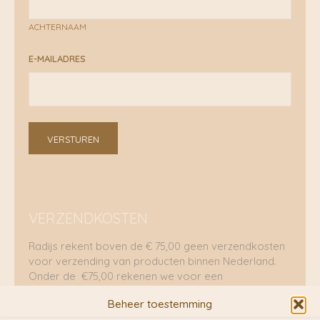
ACHTERNAAM
E-MAILADRES
VERSTUREN
VERZENDKOSTEN
Radijs rekent boven de € 75,00 geen verzendkosten
voor verzending van producten binnen Nederland.
Onder de €75,00 rekenen we voor een
brievenbuspakje €5,70 en voor een pakket €8,95.
Beheer toestemming
Verzending per fietskoeriers