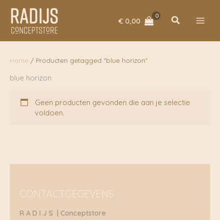
Ga
naar
Zoeken
€
0,00
de
inhoud
Home
/ Producten getagged “blue horizon”
blue horizon
Geen producten gevonden die aan je selectie
voldoen.
CONTACTGEGEVENS
R A D I J S | Conceptstore