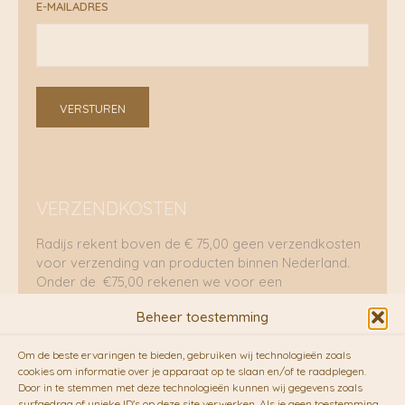
E-MAILADRES
VERSTUREN
VERZENDKOSTEN
Radijs rekent boven de € 75,00 geen verzendkosten
voor verzending van producten binnen Nederland.
Onder de €75,00 rekenen we voor een
brievenbuspakje €5,70 en voor een pakket €8,95.
Beheer toestemming
Verzending per fietskoeriers
Om de beste ervaringen te bieden, gebruiken wij technologieën zoals
RADIJS werkt samen met de duurzame bezorgdienst
cookies om informatie over je apparaat op te slaan en/of te raadplegen.
Door in te stemmen met deze technologieën kunnen wij gegevens zoals
van
Fietskoeriers.nl
. Pakketten (mits voorradig) voor
surfgedrag of unieke ID's op deze site verwerken. Als je geen toestemming