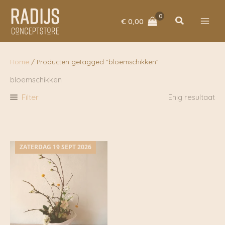
Ga
naar
Zoeken
€
0,00
de
inhoud
Home
/ Producten getagged “bloemschikken”
bloemschikken
Filter
Enig resultaat
ZATERDAG 19 SEPT 2026