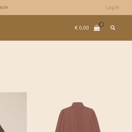
Log In
UBON
Zoeken
€
0,00