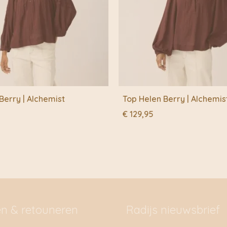
Berry | Alchemist
Top Helen Berry | Alchemis
€
129,95
en & retouneren
Radijs nieuwsbrief