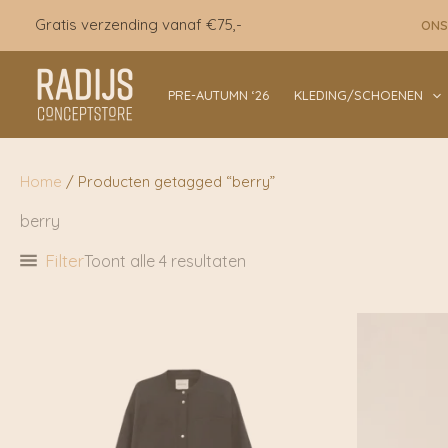
Ga
Gratis verzending vanaf €75,-
ONS
naar
de
inhoud
PRE-AUTUMN ‘26
KLEDING/SCHOENEN
Home
/ Producten getagged “berry”
berry
Filter
Toont alle 4 resultaten