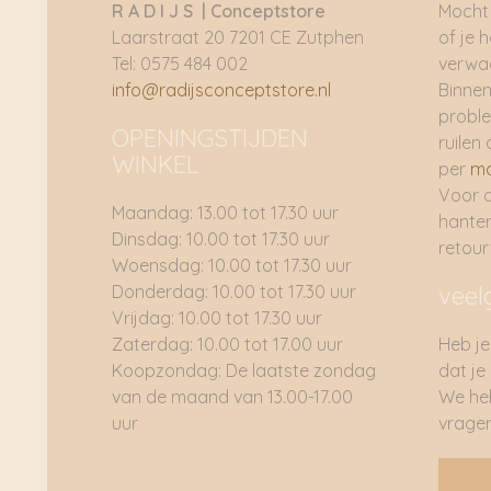
R A D I J S | Conceptstore
Mocht 
Laarstraat 20 7201 CE Zutphen
of je 
Tel: 0575 484 002
verwac
info@radijsconceptstore.nl
Binnen
proble
OPENINGSTIJDEN
ruilen 
WINKEL
per
ma
Voor 
Maandag: 13.00 tot 17.30 uur
hante
Dinsdag: 10.00 tot 17.30 uur
retou
Woensdag: 10.00 tot 17.30 uur
Donderdag: 10.00 tot 17.30 uur
veel
Vrijdag: 10.00 tot 17.30 uur
Zaterdag: 10.00 tot 17.00 uur
Heb je
Koopzondag: De laatste zondag
dat je
van de maand van 13.00-17.00
We he
uur
vragen