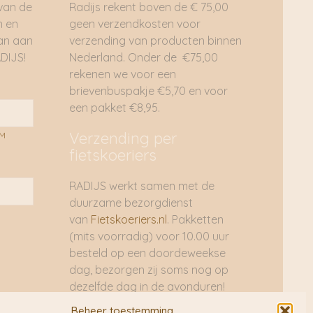
 van de
Radijs rekent boven de € 75,00
n en
geen verzendkosten voor
dan aan
verzending van producten binnen
DIJS!
Nederland. Onder de €75,00
rekenen we voor een
brievenbuspakje €5,70 en voor
een pakket €8,95.
Verzending per
AM
fietskoeriers
RADIJS werkt samen met de
duurzame bezorgdienst
van
Fietskoeriers.nl
. Pakketten
(mits voorradig) voor 10.00 uur
besteld op een doordeweekse
dag, bezorgen zij soms nog op
dezelfde dag in de avonduren!
Brievenbuspakjes de volgende
Beheer toestemming