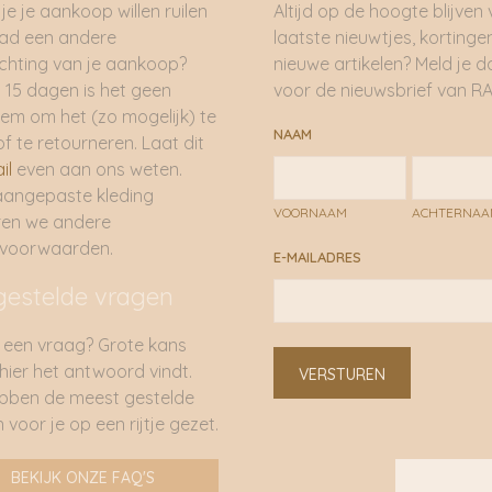
je je aankoop willen ruilen
Altijd op de hoogte blijven
had een andere
laatste nieuwtjes, kortinge
hting van je aankoop?
nieuwe artikelen? Meld je 
 15 dagen is het geen
voor de nieuwsbrief van RA
em om het (zo mogelijk) te
NAAM
of te retourneren. Laat dit
il
even aan ons weten.
aangepaste kleding
VOORNAAM
ACHTERNA
ren we andere
rvoorwaarden.
E-MAILADRES
gestelde vragen
 een vraag? Grote kans
 hier het antwoord vindt.
VERSTUREN
bben de meest gestelde
 voor je op een rijtje gezet.
BEKIJK ONZE FAQ'S