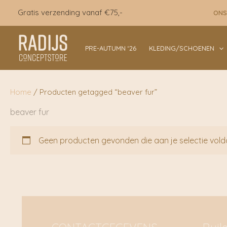
Ga
Gratis verzending vanaf €75,-
ONS
naar
de
inhoud
PRE-AUTUMN ‘26
KLEDING/SCHOENEN
Home
/ Producten getagged “beaver fur”
beaver fur
Geen producten gevonden die aan je selectie vold