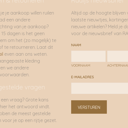
en & retouneren
Radijs nieuwsbrief
je je aankoop willen ruilen
Altijd op de hoogte blijven
had een andere
laatste nieuwtjes, kortinge
hting van je aankoop?
nieuwe artikelen? Meld je 
 15 dagen is het geen
voor de nieuwsbrief van RA
em om het (zo mogelijk) te
NAAM
of te retourneren. Laat dit
il
even aan ons weten.
aangepaste kleding
VOORNAAM
ACHTERNA
ren we andere
rvoorwaarden.
E-MAILADRES
gestelde vragen
 een vraag? Grote kans
 hier het antwoord vindt.
VERSTUREN
bben de meest gestelde
 voor je op een rijtje gezet.