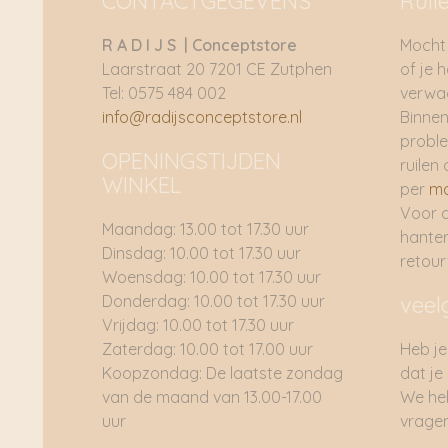
CONTACTGEGEVENS
Ruil
R A D I J S | Conceptstore
Mocht 
Laarstraat 20 7201 CE Zutphen
of je 
Tel: 0575 484 002
verwac
info@radijsconceptstore.nl
Binnen
proble
OPENINGSTIJDEN
ruilen 
WINKEL
per
ma
Voor 
Maandag: 13.00 tot 17.30 uur
hante
Dinsdag: 10.00 tot 17.30 uur
retou
Woensdag: 10.00 tot 17.30 uur
Donderdag: 10.00 tot 17.30 uur
veel
Vrijdag: 10.00 tot 17.30 uur
Zaterdag: 10.00 tot 17.00 uur
Heb je
Koopzondag: De laatste zondag
dat je
van de maand van 13.00-17.00
We he
uur
vragen