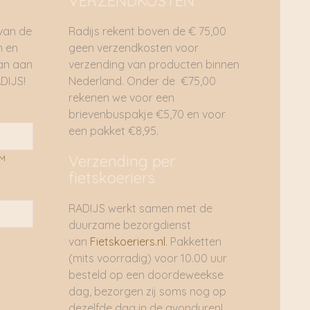
VERZENDKOSTEN
 van de
Radijs rekent boven de € 75,00
n en
geen verzendkosten voor
dan aan
verzending van producten binnen
DIJS!
Nederland. Onder de €75,00
rekenen we voor een
brievenbuspakje €5,70 en voor
een pakket €8,95.
Verzending per
AM
fietskoeriers
RADIJS werkt samen met de
duurzame bezorgdienst
van
Fietskoeriers.nl
. Pakketten
(mits voorradig) voor 10.00 uur
besteld op een doordeweekse
dag, bezorgen zij soms nog op
dezelfde dag in de avonduren!