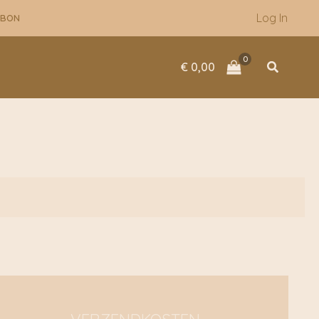
Log In
UBON
Zoeken
€
0,00