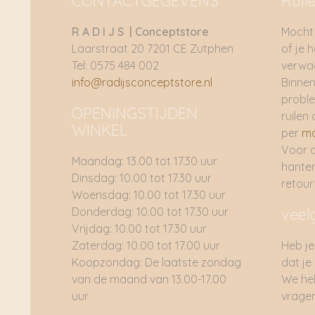
CONTACTGEGEVENS
Ruil
R A D I J S | Conceptstore
Mocht 
Laarstraat 20 7201 CE Zutphen
of je 
Tel: 0575 484 002
verwac
info@radijsconceptstore.nl
Binnen
proble
OPENINGSTIJDEN
ruilen 
WINKEL
per
ma
Voor 
Maandag: 13.00 tot 17.30 uur
hante
Dinsdag: 10.00 tot 17.30 uur
retou
Woensdag: 10.00 tot 17.30 uur
Donderdag: 10.00 tot 17.30 uur
veel
Vrijdag: 10.00 tot 17.30 uur
Zaterdag: 10.00 tot 17.00 uur
Heb je
Koopzondag: De laatste zondag
dat je
van de maand van 13.00-17.00
We he
uur
vragen