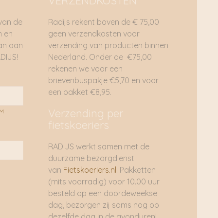
VERZENDKOSTEN
 van de
Radijs rekent boven de € 75,00
n en
geen verzendkosten voor
dan aan
verzending van producten binnen
DIJS!
Nederland. Onder de €75,00
rekenen we voor een
brievenbuspakje €5,70 en voor
een pakket €8,95.
Verzending per
AM
fietskoeriers
RADIJS werkt samen met de
duurzame bezorgdienst
van
Fietskoeriers.nl
. Pakketten
(mits voorradig) voor 10.00 uur
besteld op een doordeweekse
dag, bezorgen zij soms nog op
dezelfde dag in de avonduren!