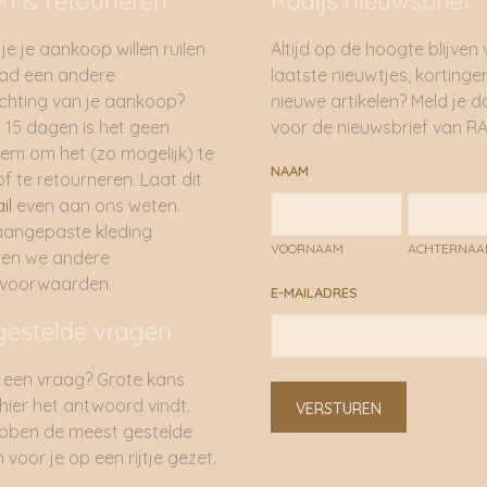
en & retouneren
Radijs nieuwsbrief
je je aankoop willen ruilen
Altijd op de hoogte blijven
had een andere
laatste nieuwtjes, kortinge
hting van je aankoop?
nieuwe artikelen? Meld je 
 15 dagen is het geen
voor de nieuwsbrief van RA
em om het (zo mogelijk) te
NAAM
of te retourneren. Laat dit
il
even aan ons weten.
aangepaste kleding
VOORNAAM
ACHTERNA
ren we andere
rvoorwaarden.
E-MAILADRES
gestelde vragen
 een vraag? Grote kans
 hier het antwoord vindt.
VERSTUREN
bben de meest gestelde
 voor je op een rijtje gezet.