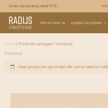
Ga
Gratis verzending vanaf €75,-
ONS
naar
de
inhoud
PRE-AUTUMN ‘26
KLEDING/SCHOENEN
Home
/ Producten getagged “backpack”
backpack
Geen producten gevonden die aan je selectie vold