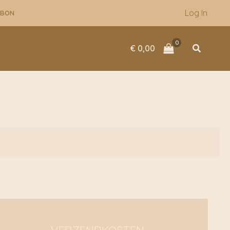
Log In
UBON
Zoeken
€
0,00