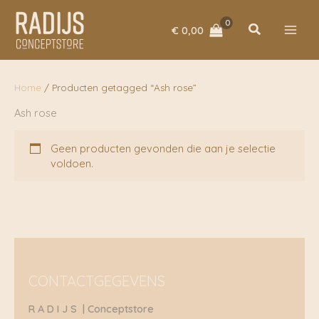
Ga
naar
Zoeken
€
0,00
de
inhoud
Home
/ Producten getagged “Ash rose”
Ash rose
Geen producten gevonden die aan je selectie
voldoen.
CONTACTGEGEVENS
R A D I J S | Conceptstore