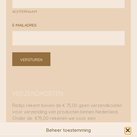
ACHTERNAAM
E-MAILADRES
VERSTUREN
VERZENDKOSTEN
Radijs rekent boven de € 75,00 geen verzendkosten
voor verzending van producten binnen Nederland.
Onder de €75,00 rekenen we voor een
brievenbuspakje €5,70 en voor een pakket €8,95.
Beheer toestemming
Verzending per fietskoeriers