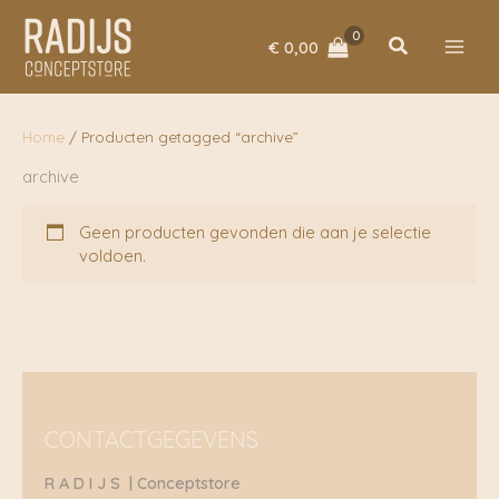
Ga
naar
Zoeken
€
0,00
de
inhoud
Home
/ Producten getagged “archive”
archive
Geen producten gevonden die aan je selectie
voldoen.
CONTACTGEGEVENS
R A D I J S | Conceptstore