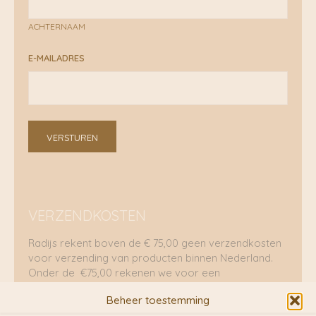
ACHTERNAAM
E-MAILADRES
VERSTUREN
VERZENDKOSTEN
Radijs rekent boven de € 75,00 geen verzendkosten
voor verzending van producten binnen Nederland.
Onder de €75,00 rekenen we voor een
brievenbuspakje €5,70 en voor een pakket €8,95.
Beheer toestemming
Verzending per fietskoeriers