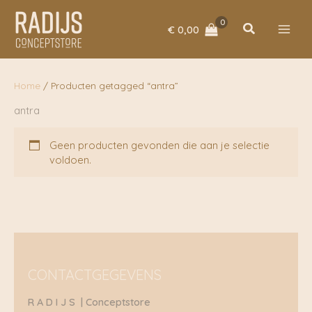
Ga
naar
Zoeken
€
0,00
de
inhoud
Home
/ Producten getagged “antra”
antra
Geen producten gevonden die aan je selectie
voldoen.
CONTACTGEGEVENS
R A D I J S | Conceptstore