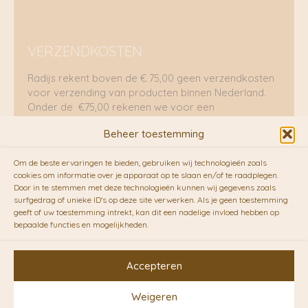
VERZENDKOSTEN
Radijs rekent boven de € 75,00 geen verzendkosten
voor verzending van producten binnen Nederland.
Onder de €75,00 rekenen we voor een
brievenbuspakje €5,70 en voor een pakket €8,95.
Beheer toestemming
Verzending per fietskoeriers
Om de beste ervaringen te bieden, gebruiken wij technologieën zoals
RADIJS werkt samen met de duurzame bezorgdienst
cookies om informatie over je apparaat op te slaan en/of te raadplegen.
Door in te stemmen met deze technologieën kunnen wij gegevens zoals
van
Fietskoeriers.nl
. Pakketten (mits voorradig) voor
surfgedrag of unieke ID's op deze site verwerken. Als je geen toestemming
10.00 uur besteld op een doordeweekse dag,
geeft of uw toestemming intrekt, kan dit een nadelige invloed hebben op
bezorgen zij soms nog op dezelfde dag in de
bepaalde functies en mogelijkheden.
avonduren! Brievenbuspakjes de volgende dag. En
waar mogelijk ook echt op de fiets!!
Accepteren
Weigeren