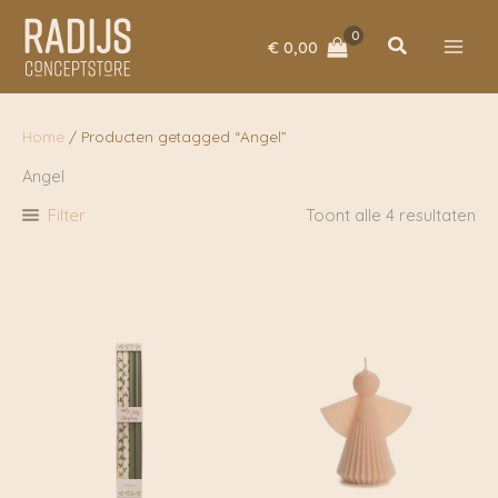
Ga
naar
Zoeken
€
0,00
de
inhoud
Home
/ Producten getagged “Angel”
Angel
Filter
Toont alle 4 resultaten