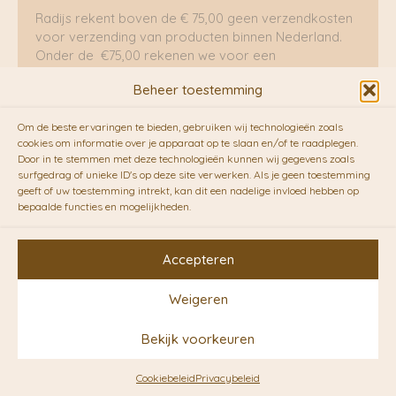
Radijs rekent boven de € 75,00 geen verzendkosten
voor verzending van producten binnen Nederland.
Onder de €75,00 rekenen we voor een
brievenbuspakje €5,70 en voor een pakket €8,95.
Beheer toestemming
Verzending per fietskoeriers
Om de beste ervaringen te bieden, gebruiken wij technologieën zoals
RADIJS werkt samen met de duurzame bezorgdienst
cookies om informatie over je apparaat op te slaan en/of te raadplegen.
Door in te stemmen met deze technologieën kunnen wij gegevens zoals
van
Fietskoeriers.nl
. Pakketten (mits voorradig) voor
surfgedrag of unieke ID's op deze site verwerken. Als je geen toestemming
10.00 uur besteld op een doordeweekse dag,
geeft of uw toestemming intrekt, kan dit een nadelige invloed hebben op
bezorgen zij soms nog op dezelfde dag in de
bepaalde functies en mogelijkheden.
avonduren! Brievenbuspakjes de volgende dag. En
waar mogelijk ook echt op de fiets!!
Accepteren
Weigeren
Copyright © 2026 RADIJS
Bekijk voorkeuren
Conceptstore | Designed by
Ontwerpunie
Cookiebeleid
Privacybeleid