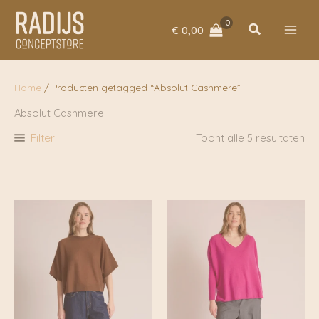
Ga
naar
Zoeken
€
0,00
de
inhoud
Home
/ Producten getagged “Absolut Cashmere”
Absolut Cashmere
Filter
Toont alle 5 resultaten