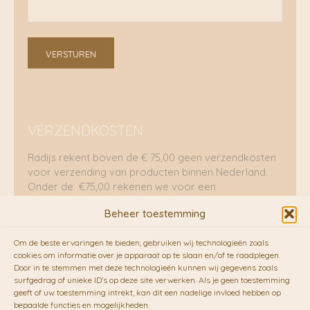
VERSTUREN
VERZENDKOSTEN
Radijs rekent boven de € 75,00 geen verzendkosten
voor verzending van producten binnen Nederland.
Onder de €75,00 rekenen we voor een
brievenbuspakje €5,70 en voor een pakket €8,95.
Beheer toestemming
Verzending per fietskoeriers
Om de beste ervaringen te bieden, gebruiken wij technologieën zoals
RADIJS werkt samen met de duurzame bezorgdienst
cookies om informatie over je apparaat op te slaan en/of te raadplegen.
Door in te stemmen met deze technologieën kunnen wij gegevens zoals
van
Fietskoeriers.nl
. Pakketten (mits voorradig) voor
surfgedrag of unieke ID's op deze site verwerken. Als je geen toestemming
10.00 uur besteld op een doordeweekse dag,
geeft of uw toestemming intrekt, kan dit een nadelige invloed hebben op
bezorgen zij soms nog op dezelfde dag in de
bepaalde functies en mogelijkheden.