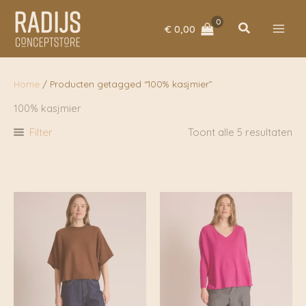
Ga
naar
Zoeken
€
0,00
de
inhoud
Home
/ Producten getagged “100% kasjmier”
100% kasjmier
Filter
Toont alle 5 resultaten