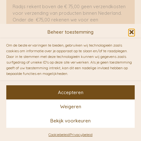
Radijs rekent boven de € 75,00 geen verzendkosten
voor verzending van producten binnen Nederland.
Onder de €75,00 rekenen we voor een
brievenbuspakje €5,70 en voor een pakket €8,95.
Beheer toestemming
Verzending per fietskoeriers
Om de beste ervaringen te bieden, gebruiken wij technologieën zoals
RADIJS werkt samen met de duurzame bezorgdienst
cookies om informatie over je apparaat op te slaan en/of te raadplegen.
Door in te stemmen met deze technologieën kunnen wij gegevens zoals
van
Fietskoeriers.nl
. Pakketten (mits voorradig) voor
surfgedrag of unieke ID's op deze site verwerken. Als je geen toestemming
10.00 uur besteld op een doordeweekse dag,
geeft of uw toestemming intrekt, kan dit een nadelige invloed hebben op
bezorgen zij soms nog op dezelfde dag in de
bepaalde functies en mogelijkheden.
avonduren! Brievenbuspakjes de volgende dag. En
waar mogelijk ook echt op de fiets!!
Accepteren
Weigeren
Copyright © 2026 RADIJS
Bekijk voorkeuren
Conceptstore | Designed by
Ontwerpunie
Cookiebeleid
Privacybeleid