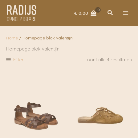
Ga
naar
Zoeken
€
0,00
de
inhoud
Home
/ Homepage blok valentijn
Homepage blok valentijn
Filter
Toont alle 4 resultaten