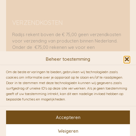
VERZENDKOSTEN
Radijs rekent boven de € 75,00 geen verzendkosten
voor verzending van producten binnen Nederland.
Onder de €75,00 rekenen we voor een
brievenbuspakje €5,70 en voor een pakket €8,95.
Beheer toestemming
Verzending per fietskoeriers
Om de beste ervaringen te bieden, gebruiken wij technologieën zoals
RADIJS werkt samen met de duurzame bezorgdienst
cookies om informatie over je apparaat op te slaan en/of te raadplegen.
Door in te stemmen met deze technologieën kunnen wij gegevens zoals
van
Fietskoeriers.nl
. Pakketten (mits voorradig) voor
surfgedrag of unieke ID's op deze site verwerken. Als je geen toestemming
10.00 uur besteld op een doordeweekse dag,
geeft of uw toestemming intrekt, kan dit een nadelige invloed hebben op
bezorgen zij soms nog op dezelfde dag in de
bepaalde functies en mogelijkheden.
avonduren! Brievenbuspakjes de volgende dag. En
waar mogelijk ook echt op de fiets!!
Accepteren
Weigeren