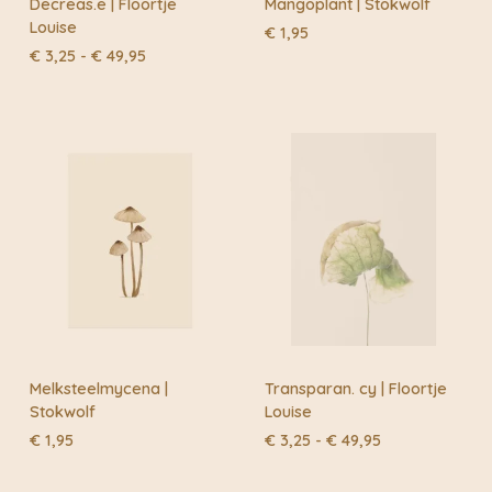
Decreas.e | Floortje
Mangoplant | Stokwolf
Louise
€
1,95
Prijsklasse:
€
3,25
-
€
49,95
€ 3,25
tot
€ 49,95
Melksteelmycena |
Transparan. cy | Floortje
Stokwolf
Louise
Prijsklasse:
€
1,95
€
3,25
-
€
49,95
€ 3,25
tot