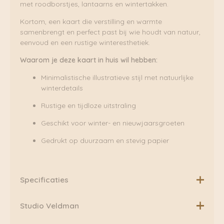
met roodborstjes, lantaarns en wintertakken.
Kortom, een kaart die verstilling en warmte
samenbrengt en perfect past bij wie houdt van natuur,
eenvoud en een rustige winteresthetiek.
Waarom je deze kaart in huis wil hebben:
Minimalistische illustratieve stijl met natuurlijke
winterdetails
Rustige en tijdloze uitstraling
Geschikt voor winter- en nieuwjaarsgroeten
Gedrukt op duurzaam en stevig papier
Specificaties
Postkaart gedrukt op 350 grams gerecycled en 100%
Studio Veldman
afbreekbaar papier (FSC keurmerk). · Formaat 105 x