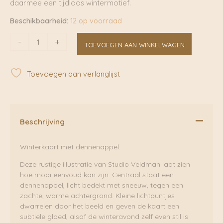
daarmee een tijdloos wintermotief.
Beschikbaarheid:
12 op voorraad
Winter
-
+
TOEVOEGEN AAN WINKELWAGEN
Pinecone
|
Studio
Toevoegen aan verlanglijst
Veldman
aantal
Beschrijving
Winterkaart met dennenappel.
Deze rustige illustratie van Studio Veldman laat zien
hoe mooi eenvoud kan zijn. Centraal staat een
dennenappel, licht bedekt met sneeuw, tegen een
zachte, warme achtergrond. Kleine lichtpuntjes
dwarrelen door het beeld en geven de kaart een
subtiele gloed, alsof de winteravond zelf even stil is