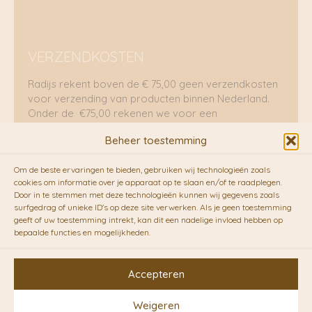
VERZENDKOSTEN
Radijs rekent boven de € 75,00 geen verzendkosten
voor verzending van producten binnen Nederland.
Onder de €75,00 rekenen we voor een
brievenbuspakje €5,70 en voor een pakket €8,95.
Beheer toestemming
Verzending per fietskoeriers
Om de beste ervaringen te bieden, gebruiken wij technologieën zoals
RADIJS werkt samen met de duurzame bezorgdienst
cookies om informatie over je apparaat op te slaan en/of te raadplegen.
Door in te stemmen met deze technologieën kunnen wij gegevens zoals
van
Fietskoeriers.nl
. Pakketten (mits voorradig) voor
surfgedrag of unieke ID's op deze site verwerken. Als je geen toestemming
10.00 uur besteld op een doordeweekse dag,
geeft of uw toestemming intrekt, kan dit een nadelige invloed hebben op
bezorgen zij soms nog op dezelfde dag in de
bepaalde functies en mogelijkheden.
avonduren! Brievenbuspakjes de volgende dag. En
waar mogelijk ook echt op de fiets!!
Accepteren
Weigeren