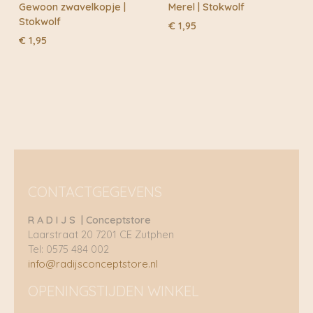
Gewoon zwavelkopje |
Merel | Stokwolf
Stokwolf
€
1,95
€
1,95
CONTACTGEGEVENS
R A D I J S | Conceptstore
Laarstraat 20 7201 CE Zutphen
Tel: 0575 484 002
info@radijsconceptstore.nl
OPENINGSTIJDEN WINKEL