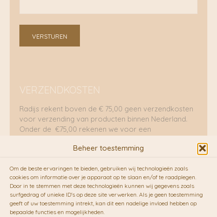
VERSTUREN
VERZENDKOSTEN
Radijs rekent boven de € 75,00 geen verzendkosten
voor verzending van producten binnen Nederland.
Onder de €75,00 rekenen we voor een
brievenbuspakje €5,70 en voor een pakket €8,95.
Beheer toestemming
Verzending per fietskoeriers
Om de beste ervaringen te bieden, gebruiken wij technologieën zoals
RADIJS werkt samen met de duurzame bezorgdienst
cookies om informatie over je apparaat op te slaan en/of te raadplegen.
Door in te stemmen met deze technologieën kunnen wij gegevens zoals
van
Fietskoeriers.nl
. Pakketten (mits voorradig) voor
surfgedrag of unieke ID's op deze site verwerken. Als je geen toestemming
10.00 uur besteld op een doordeweekse dag,
geeft of uw toestemming intrekt, kan dit een nadelige invloed hebben op
bezorgen zij soms nog op dezelfde dag in de
bepaalde functies en mogelijkheden.