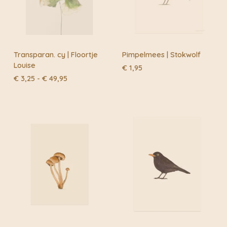
Transparan. cy | Floortje
Pimpelmees | Stokwolf
Louise
€
1,95
Prijsklasse:
€
3,25
-
€
49,95
€ 3,25
tot
€ 49,95