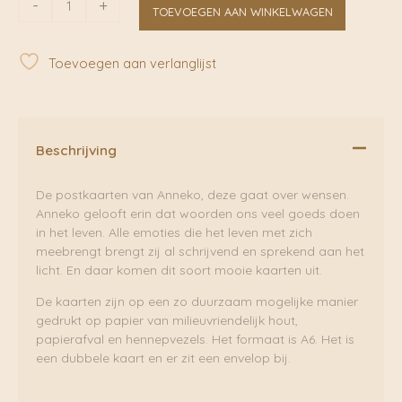
-
+
TOEVOEGEN AAN WINKELWAGEN
Postkaart
A6
|
Toevoegen aan verlanglijst
Anneko
aantal
Beschrijving
De postkaarten van Anneko, deze gaat over wensen.
Anneko gelooft erin dat woorden ons veel goeds doen
in het leven. Alle emoties die het leven met zich
meebrengt brengt zij al schrijvend en sprekend aan het
licht. En daar komen dit soort mooie kaarten uit.
De kaarten zijn op een zo duurzaam mogelijke manier
gedrukt op papier van milieuvriendelijk hout,
papierafval en hennepvezels. Het formaat is A6. Het is
een dubbele kaart en er zit een envelop bij.