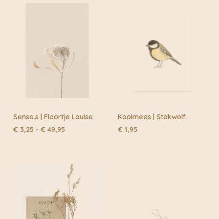
aan DHL of Post.nl
Sense.s | Floortje Louise
Koolmees | Stokwolf
Prijsklasse:
€
3,25
-
€
49,95
€
1,95
€ 3,25
tot
€ 49,95