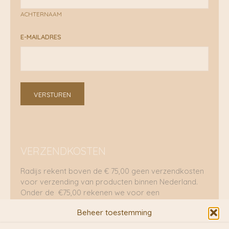
ACHTERNAAM
E-MAILADRES
VERSTUREN
VERZENDKOSTEN
Radijs rekent boven de € 75,00 geen verzendkosten
voor verzending van producten binnen Nederland.
Onder de €75,00 rekenen we voor een
brievenbuspakje €5,70 en voor een pakket €8,95.
Beheer toestemming
Verzending per fietskoeriers