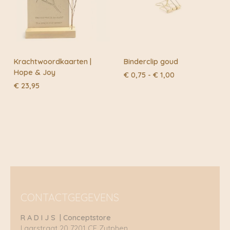
Krachtwoordkaarten |
Binderclip goud
Hope & Joy
Prijsklasse:
€
0,75
-
€
1,00
€ 0,75
€
23,95
tot
€ 1,00
CONTACTGEGEVENS
R A D I J S | Conceptstore
Laarstraat 20 7201 CE Zutphen