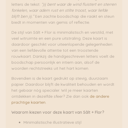
letters de tekst:
“jij bent waar de wind fluistert en sterren
fonkelen, waar adem rust en stilte troost, waar liefde
blijft ben jij.”
Een zachte boodschap die raakt en steun
biedt in momenten van gemis of reflectie.
De stijl van Sâlt + Flor is minimalistisch en verstild, met
veel witruimte en een pure uitstraling. Deze kaart is
daardoor geschikt voor uiteenlopende gelegenheden:
van een liefdevolle attentie tot een troostende
rouwkaart. Dankzij de handgeschreven letters voelt de
boodschap persoonlijk en intiem aan, alsof de
woorden rechtstreeks uit het hart komen.
Bovendien is de kaart gedrukt op stevig, duurzaam
papier. Daardoor blijft de kwaliteit behouden en wordt
het gebaar nóg specialer. Wil je meer kaarten
ontdekken in dezelfde sfeer? Zie dan ook
de andere
prachtige kaarten.
Waarom kiezen voor deze kaart van Sâlt + Flor?
Minimalistische illustratieve stijl