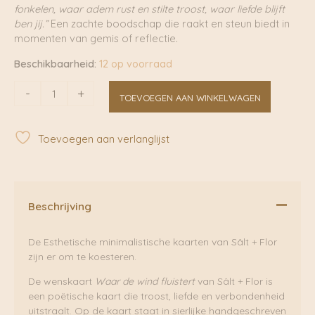
fonkelen, waar adem rust en stilte troost, waar liefde blijft
ben jij.”
Een zachte boodschap die raakt en steun biedt in
momenten van gemis of reflectie.
Beschikbaarheid:
12 op voorraad
Wenskaart
-
+
TOEVOEGEN AAN WINKELWAGEN
Waar
de
wind
Toevoegen aan verlanglijst
fluistert
|
Sâlt
+
Flor
Beschrijving
aantal
De Esthetische minimalistische kaarten van Sâlt + Flor
zijn er om te koesteren.
De wenskaart
Waar de wind fluistert
van Sâlt + Flor is
een poëtische kaart die troost, liefde en verbondenheid
uitstraalt. Op de kaart staat in sierlijke handgeschreven