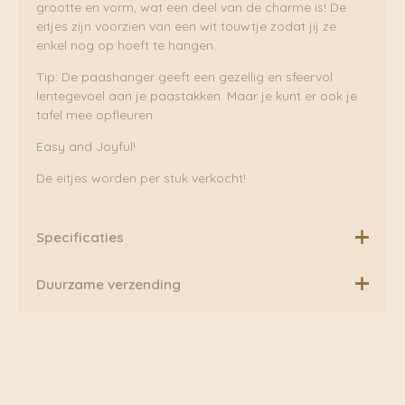
grootte en vorm, wat een deel van de charme is! De
eitjes zijn voorzien van een wit touwtje zodat jij ze
enkel nog op hoeft te hangen.
Tip: De paashanger geeft een gezellig en sfeervol
lentegevoel aan je paastakken. Maar je kunt er ook je
tafel mee opfleuren.
Easy and Joyful!
De eitjes worden per stuk verkocht!
Specificaties
Afmetingen eitje:
Duurzame verzending
ø 2,5 x 4 cm
Boven de €75,00 rekenen wij geen extra verzendkosten.
Materiaal: 100% wol
Daarnaast verzenden wij ook al onze pakketten groen
Handmade
via Fietskoeriers Zutphen. In samenwerking met
Fietskoeriers.nl hebben zij landelijke dekking. Waar
mogelijk worden onze pakketten dan ook