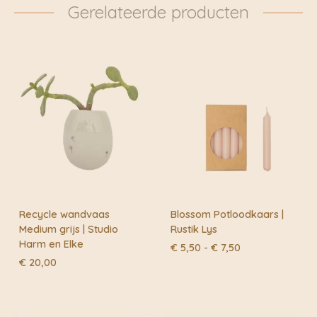
Gerelateerde producten
daadwerkelijk met de fiets bezorgd. Klik voor meer
informatie door naar: https://www.fietskoeriers.nl
Buiten de fietskoeriersteden wordt het overgedragen
aan DHL of Post.nl
Recycle wandvaas
Blossom Potloodkaars |
Medium grijs | Studio
Rustik Lys
Harm en Elke
Prijsklasse:
€
5,50
-
€
7,50
€ 5,50
€
20,00
tot
€ 7,50