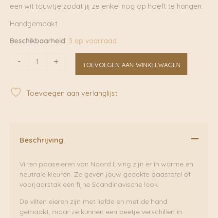
een wit touwtje zodat jij ze enkel nog op hoeft te hangen.
Handgemaakt
Beschikbaarheid:
3 op voorraad
Vilten
-
+
TOEVOEGEN AAN WINKELWAGEN
Ei
Hanger
Peach
Toevoegen aan verlanglijst
|
Noord
Living
aantal
Beschrijving
Vilten paaseieren van Noord Living zijn er in warme en
neutrale kleuren. Ze geven jouw gedekte paastafel of
voorjaarstak een fijne Scandinavische look.
De vilten eieren zijn met liefde en met de hand
gemaakt, maar ze kunnen een beetje verschillen in