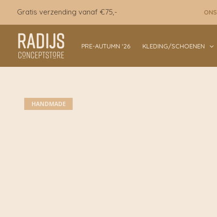
Ga
Gratis verzending vanaf €75,-
ONS
naar
de
inhoud
PRE-AUTUMN ‘26
KLEDING/SCHOENEN
HANDMADE