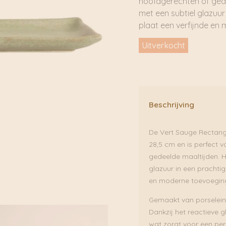
hoofdgerechten of ged
met een subtiel glazuur
plaat een verfijnde en 
Uitverkocht
Beschrijving
De Vert Sauge Rectangu
28,5 cm en is perfect 
gedeelde maaltijden. 
glazuur in een prachtig
en moderne toevoeging 
Gemaakt van porselein, 
Dankzij het reactieve gl
wat zorgt voor een per