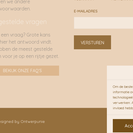
ren we andere
rvoorwaarden.
E-MAILADRES
gestelde vragen
 een vraag? Grote kans
 hier het antwoord vindt.
VERSTUREN
bben de meest gestelde
 voor je op een rijtje gezet.
BEKIJK ONZE FAQ'S
Om de beste 
informatie o
technologieë
verwerken. A
invloed hebb
Designed by Ontwerpunie
Acc