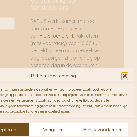
Verzending per
fietskoeriers
RADIJS werkt samen met de
duurzame bezorgdienst
van
Fietskoeriers.nl
. Pakketten
(mits voorradig) voor 10.00 uur
besteld op een doordeweekse
dag, bezorgen zij soms nog op
dezelfde dag in de avonduren!
Brievenbuspakjes de volgende
Beheer toestemming
dag. En waar mogelijk ook echt
op de fiets!!
ervaringen te bieden, gebruiken wij technologieën zoals cookies om
ver je apparaat op te slaan en/of te raadplegen. Door in te stemmen met deze
n kunnen wij gegevens zoals surfgedrag of unieke ID's op deze site
ls je geen toestemming geeft of uw toestemming intrekt, kan dit een nadelige
en op bepaalde functies en mogelijkheden.
epteren
Weigeren
Bekijk voorkeuren