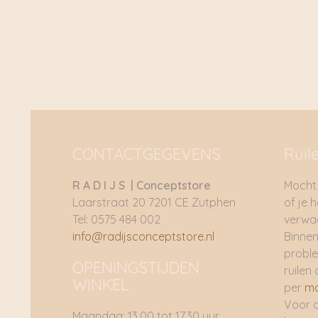
CONTACTGEGEVENS
Ruil
R A D I J S | Conceptstore
Mocht 
Laarstraat 20 7201 CE Zutphen
of je 
Tel: 0575 484 002
verwac
info@radijsconceptstore.nl
Binnen
proble
OPENINGSTIJDEN
ruilen 
WINKEL
per
ma
Voor 
Maandag: 13.00 tot 17.30 uur