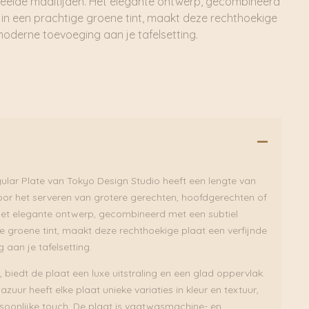
eelde maaltijden. Het elegante ontwerp, gecombineerd
 in een prachtige groene tint, maakt deze rechthoekige
moderne toevoeging aan je tafelsetting.
lar Plate van Tokyo Design Studio heeft een lengte van
voor het serveren van grotere gerechten, hoofdgerechten of
Het elegante ontwerp, gecombineerd met een subtiel
e groene tint, maakt deze rechthoekige plaat een verfijnde
aan je tafelsetting.
biedt de plaat een luxe uitstraling en een glad oppervlak.
azuur heeft elke plaat unieke variaties in kleur en textuur,
soonlijke touch. De plaat is vaatwasmachine- en