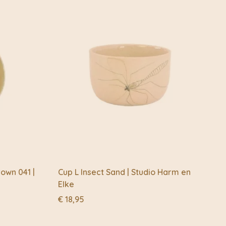
rown 041 |
Cup L Insect Sand | Studio Harm en
Elke
€
18,95