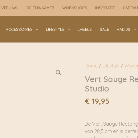
 VERHAAL
DE TUINKAMER
WORKSHOPS
INSPIRATIE
CADEA
ACCESSOIRES
LIFESTYLE
LABELS
SALE
RADIJS
Home
/
Lifestyle
/
Wone
Vert Sauge Re
Studio
€
19,95
De Vert Sauge Rectangu
van 28,5 cm en is perfe