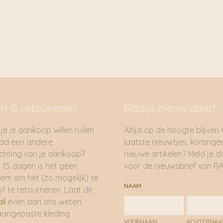
en & retouneren
Radijs nieuwsbrief
je je aankoop willen ruilen
Altijd op de hoogte blijven
had een andere
laatste nieuwtjes, kortinge
hting van je aankoop?
nieuwe artikelen? Meld je 
 15 dagen is het geen
voor de nieuwsbrief van RA
em om het (zo mogelijk) te
NAAM
of te retourneren. Laat dit
il
even aan ons weten.
aangepaste kleding
VOORNAAM
ACHTERNA