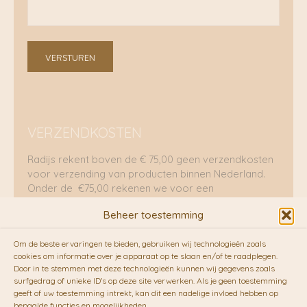
VERSTUREN
VERZENDKOSTEN
Radijs rekent boven de € 75,00 geen verzendkosten
voor verzending van producten binnen Nederland.
Onder de €75,00 rekenen we voor een
brievenbuspakje €5,70 en voor een pakket €8,95.
Beheer toestemming
Verzending per fietskoeriers
Om de beste ervaringen te bieden, gebruiken wij technologieën zoals
RADIJS werkt samen met de duurzame bezorgdienst
cookies om informatie over je apparaat op te slaan en/of te raadplegen.
Door in te stemmen met deze technologieën kunnen wij gegevens zoals
van
Fietskoeriers.nl
. Pakketten (mits voorradig) voor
surfgedrag of unieke ID's op deze site verwerken. Als je geen toestemming
10.00 uur besteld op een doordeweekse dag,
geeft of uw toestemming intrekt, kan dit een nadelige invloed hebben op
bezorgen zij soms nog op dezelfde dag in de
bepaalde functies en mogelijkheden.