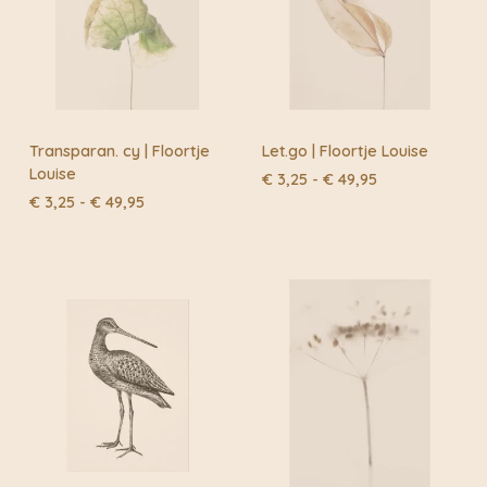
Transparan. cy | Floortje
Let.go | Floortje Louise
Louise
Prijsklasse:
€
3,25
-
€
49,95
€ 3,25
Prijsklasse:
€
3,25
-
€
49,95
tot
€ 3,25
€ 49,95
tot
€ 49,95