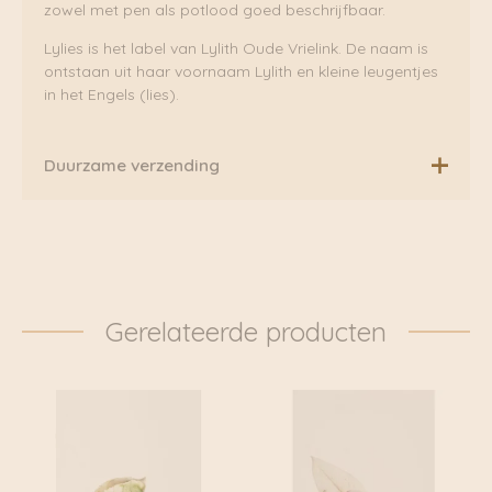
zowel met pen als potlood goed beschrijfbaar.
Lylies is het label van Lylith Oude Vrielink. De naam is
ontstaan uit haar voornaam Lylith en kleine leugentjes
in het Engels (lies).
Duurzame verzending
Boven de €75,00 rekenen wij geen extra verzendkosten.
Daarnaast verzenden wij ook al onze pakketten groen
via Fietskoeriers Zutphen. In samenwerking met
Fietskoeriers.nl hebben zij landelijke dekking. Waar
mogelijk worden onze pakketten dan ook
Gerelateerde producten
daadwerkelijk met de fiets bezorgd. Klik voor meer
informatie door naar: https://www.fietskoeriers.nl
Buiten de fietskoeriersteden wordt het overgedragen
aan DHL of Post.nl