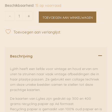
Beschikbaarheid:
15 op voorraad
Tureluur
-
+
TOEVOEGEN AAN WINKELWAGEN
|
Lylies
aantal
Toevoegen aan verlanglijst
Beschrijving
Lylith heeft een liefde voor vintage en houd ervan om
uren te struinen naar vaak vintage afbeeldingen die in
haar plaatje passen. Ze gebruikt een collage techniek
om deze unieke beelden samen te stellen tot deze
prachtige kaarten.
De kaarten van Lylies zijn gedrukt op 300 en 400
grams recycling papier op A6 formaat.
Recycling papier is gemaakt van 100% oud papier en is