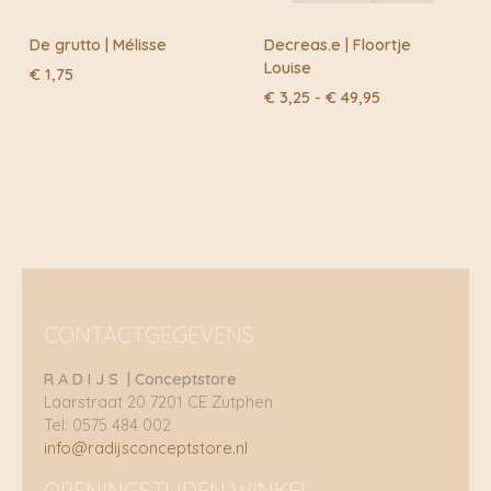
De grutto | Mélisse
Decreas.e | Floortje
Louise
€
1,75
Prijsklasse:
€
3,25
-
€
49,95
€ 3,25
tot
€ 49,95
CONTACTGEGEVENS
R A D I J S | Conceptstore
Laarstraat 20 7201 CE Zutphen
Tel: 0575 484 002
info@radijsconceptstore.nl
OPENINGSTIJDEN WINKEL