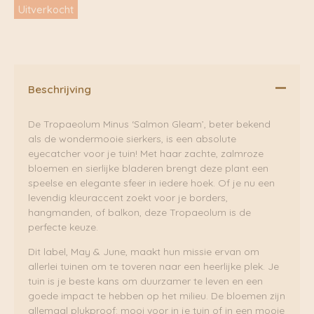
Uitverkocht
Beschrijving
De Tropaeolum Minus ‘Salmon Gleam’, beter bekend
als de wondermooie sierkers, is een absolute
eyecatcher voor je tuin! Met haar zachte, zalmroze
bloemen en sierlijke bladeren brengt deze plant een
speelse en elegante sfeer in iedere hoek. Of je nu een
levendig kleuraccent zoekt voor je borders,
hangmanden, of balkon, deze Tropaeolum is de
perfecte keuze.
Dit label, May & June, maakt hun missie ervan om
allerlei tuinen om te toveren naar een heerlijke plek. Je
tuin is je beste kans om duurzamer te leven en een
goede impact te hebben op het milieu. De bloemen zijn
allemaal plukproof: mooi voor in je tuin of in een mooie