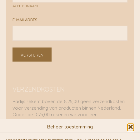
ACHTERNAAM
E-MAILADRES
VERSTUREN
VERZENDKOSTEN
Radijs rekent boven de € 75,00 geen verzendkosten
voor verzending van producten binnen Nederland.
Onder de €75,00 rekenen we voor een
brievenbuspakje €5,70 en voor een pakket €8,95.
Beheer toestemming
Verzending per fietskoeriers
Om de beste ervaringen te bieden, gebruiken wij technologieën zoals