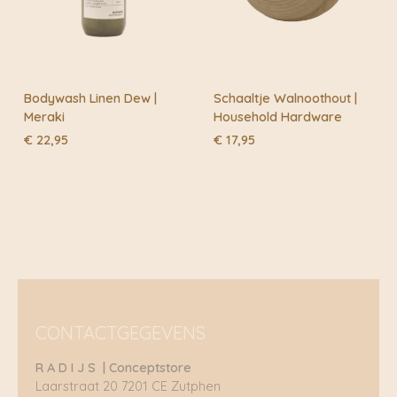
Bodywash Linen Dew |
Schaaltje Walnoothout |
Meraki
Household Hardware
€
22,95
€
17,95
CONTACTGEGEVENS
R A D I J S | Conceptstore
Laarstraat 20 7201 CE Zutphen