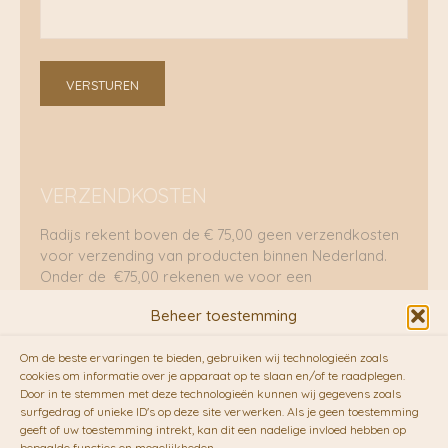
VERSTUREN
VERZENDKOSTEN
Radijs rekent boven de € 75,00 geen verzendkosten
voor verzending van producten binnen Nederland.
Onder de €75,00 rekenen we voor een
brievenbuspakje €5,70 en voor een pakket €8,95.
Beheer toestemming
Verzending per fietskoeriers
Om de beste ervaringen te bieden, gebruiken wij technologieën zoals
RADIJS werkt samen met de duurzame bezorgdienst
cookies om informatie over je apparaat op te slaan en/of te raadplegen.
Door in te stemmen met deze technologieën kunnen wij gegevens zoals
van
Fietskoeriers.nl
. Pakketten (mits voorradig) voor
surfgedrag of unieke ID's op deze site verwerken. Als je geen toestemming
10.00 uur besteld op een doordeweekse dag,
geeft of uw toestemming intrekt, kan dit een nadelige invloed hebben op
bezorgen zij soms nog op dezelfde dag in de
bepaalde functies en mogelijkheden.