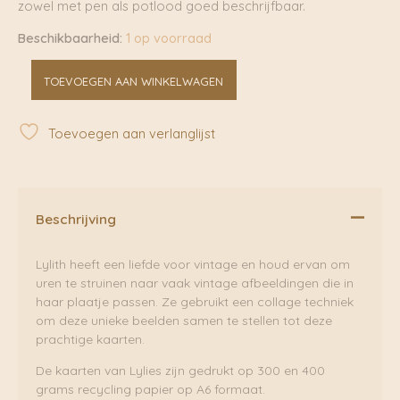
zowel met pen als potlood goed beschrijfbaar.
Beschikbaarheid:
1 op voorraad
Man
TOEVOEGEN AAN WINKELWAGEN
in
bloem
|
Toevoegen aan verlanglijst
Lylies
aantal
Beschrijving
Lylith heeft een liefde voor vintage en houd ervan om
uren te struinen naar vaak vintage afbeeldingen die in
haar plaatje passen. Ze gebruikt een collage techniek
om deze unieke beelden samen te stellen tot deze
prachtige kaarten.
De kaarten van Lylies zijn gedrukt op 300 en 400
grams recycling papier op A6 formaat.