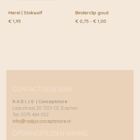
Merel | Stokwolf
Binderclip goud
Prijsklasse:
€
1,95
€
0,75
-
€
1,00
€ 0,75
tot
€ 1,00
CONTACTGEGEVENS
R A D I J S | Conceptstore
Laarstraat 20 7201 CE Zutphen
Tel: 0575 484 002
info@radijsconceptstore.nl
OPENINGSTIJDEN WINKEL