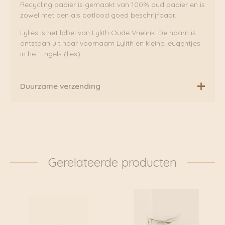
Recycling papier is gemaakt van 100% oud papier en is
zowel met pen als potlood goed beschrijfbaar.
Lylies is het label van Lylith Oude Vrielink. De naam is
ontstaan uit haar voornaam Lylith en kleine leugentjes
in het Engels (lies).
Duurzame verzending
Boven de €75,00 rekenen wij geen extra verzendkosten.
Daarnaast verzenden wij ook al onze pakketten groen
via Fietskoeriers Zutphen. In samenwerking met
Fietskoeriers.nl hebben zij landelijke dekking. Waar
mogelijk worden onze pakketten dan ook
Gerelateerde producten
daadwerkelijk met de fiets bezorgd. Klik voor meer
informatie door naar: https://www.fietskoeriers.nl
Buiten de fietskoeriersteden wordt het overgedragen
aan DHL of Post.nl