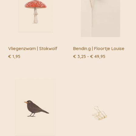
Vliegenzwam | Stokwolf
Bendin.g | Floortje Louise
Prijsklasse:
€
1,95
€
3,25
-
€
49,95
€ 3,25
tot
€ 49,95