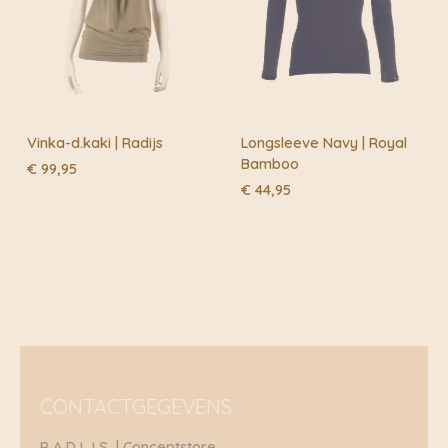
beste kwaliteit.
Vinka-d.kaki | Radijs
Longsleeve Navy | Royal
Bamboo
€
99,95
€
44,95
CONTACTGEGEVENS
R A D I J S | Conceptstore