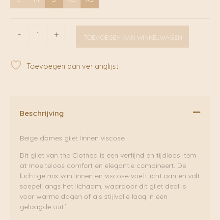
Surat
-
+
TOEVOEGEN AAN WINKELWAGEN
Gilet
Perfectly
Pale
Toevoegen aan verlanglijst
|
The
Clothed
aantal
Beschrijving
Beige dames gilet linnen viscose
Dit gilet van the Clothed is een verfijnd en tijdloos item
at moeiteloos comfort en elegantie combineert. De
luchtige mix van linnen en viscose voelt licht aan en valt
soepel langs het lichaam, waardoor dit gilet deal is
voor warme dagen of als stijlvolle laag in een
gelaagde outfit.