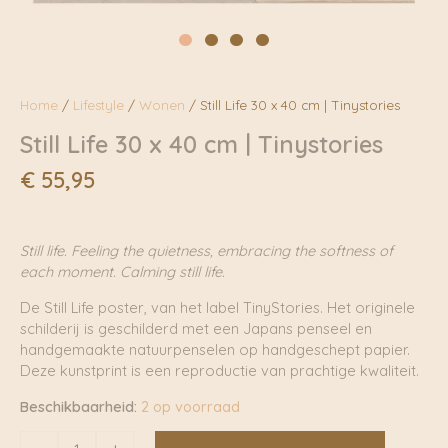
Home
/
Lifestyle
/
Wonen
/ Still Life 30 x 40 cm | Tinystories
Still Life 30 x 40 cm | Tinystories
€
55,95
Still life. Feeling the quietness, embracing the softness of
each moment. Calming still life.
De Still Life poster, van het label TinyStories. Het originele
schilderij is geschilderd met een Japans penseel en
handgemaakte natuurpenselen op handgeschept papier.
Deze kunstprint is een reproductie van prachtige kwaliteit.
Beschikbaarheid:
2 op voorraad
Still