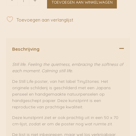
-
+
TOEVOEGEN AAN WINKELWAGEN
Life
30
x
Toevoegen aan verlanglijst
40
cm
|
Tinystories
aantal
Beschrijving
Still life. Feeling the quietness, embracing the softness of
each moment. Calming still life.
De Still Life poster, van het label TinyStories. Het
originele schilderij is geschilderd met een Japans
penseel en handgemaakte natuurpenselen op
handgeschept papier. Deze kunstprint is een
reproductie van prachtige kwaliteit.
Deze kunstprint ziet er ook prachtig uit in een 50 x 70
cm-lijst, zodat er om de poster nog wat ruimte zit.
De lijst is niet inbegrepen, maar wel los verkrijgbaar.