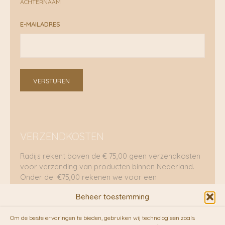
ACHTERNAAM
E-MAILADRES
VERSTUREN
VERZENDKOSTEN
Radijs rekent boven de € 75,00 geen verzendkosten
voor verzending van producten binnen Nederland.
Onder de €75,00 rekenen we voor een
brievenbuspakje €5,70 en voor een pakket €8,95.
Beheer toestemming
Verzending per fietskoeriers
Om de beste ervaringen te bieden, gebruiken wij technologieën zoals