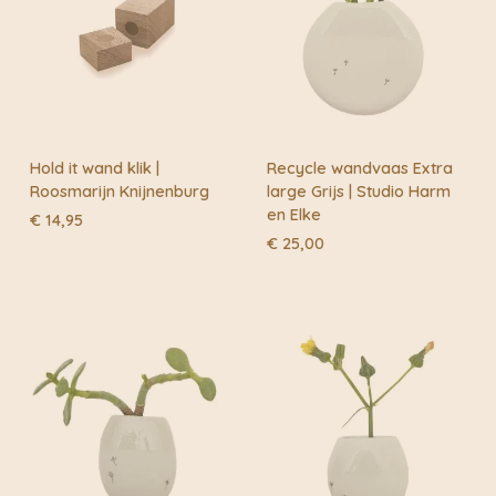
nog, om van een kamer je thuis te maken. Een
dromerige wereld die zich voor je openstelt zodra je
haar werk ziet!
Hold it wand klik |
Recycle wandvaas Extra
Roosmarijn Knijnenburg
large Grijs | Studio Harm
en Elke
€
14,95
€
25,00