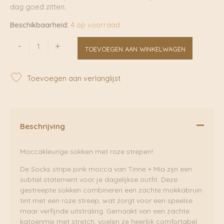
dag goed zitten.
Beschikbaarheid:
4 op voorraad
Socks
-
+
TOEVOEGEN AAN WINKELWAGEN
Stripe
Pink
Mocca
Toevoegen aan verlanglijst
|
Tinne
+
Mia
aantal
Beschrijving
Moccakleurige sokken met roze strepen!
De Socks stripe pink mocca van Tinne + Mia zijn een
subtiel statement voor je dagelijkse outfit. Deze
gestreepte sokken combineren een zachte mokkabruin
tint met een roze streep, wat zorgt voor een speelse
maar verfijnde uitstraling. Gemaakt van een zachte
katoenmix met stretch, voelen ze heerlijk comfortabel