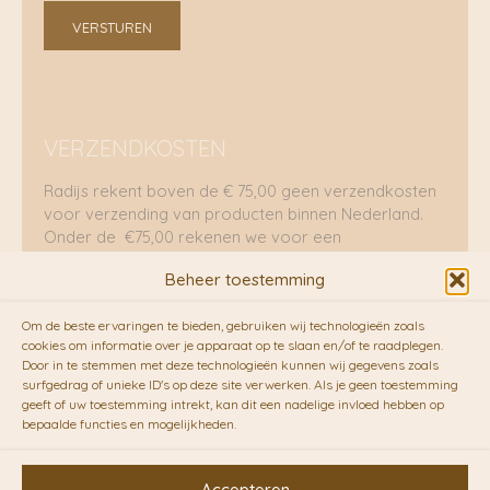
VERSTUREN
VERZENDKOSTEN
Radijs rekent boven de € 75,00 geen verzendkosten
voor verzending van producten binnen Nederland.
Onder de €75,00 rekenen we voor een
brievenbuspakje €5,70 en voor een pakket €8,95.
Beheer toestemming
Verzending per fietskoeriers
Om de beste ervaringen te bieden, gebruiken wij technologieën zoals
RADIJS werkt samen met de duurzame bezorgdienst
cookies om informatie over je apparaat op te slaan en/of te raadplegen.
Door in te stemmen met deze technologieën kunnen wij gegevens zoals
van
Fietskoeriers.nl
. Pakketten (mits voorradig) voor
surfgedrag of unieke ID's op deze site verwerken. Als je geen toestemming
10.00 uur besteld op een doordeweekse dag,
geeft of uw toestemming intrekt, kan dit een nadelige invloed hebben op
bezorgen zij soms nog op dezelfde dag in de
bepaalde functies en mogelijkheden.
avonduren! Brievenbuspakjes de volgende dag. En
waar mogelijk ook echt op de fiets!!
Accepteren