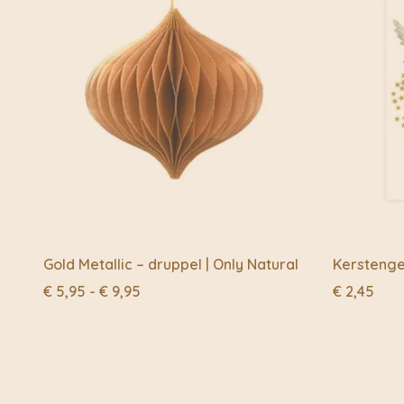
Gold Metallic – druppel | Only Natural
Kerstengel
Prijsklasse:
€
5,95
-
€
9,95
€
2,45
€ 5,95
tot
€ 9,95