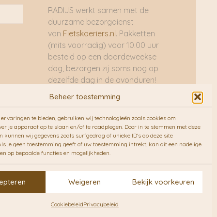
RADIJS werkt samen met de
duurzame bezorgdienst
van
Fietskoeriers.nl
. Pakketten
(mits voorradig) voor 10.00 uur
besteld op een doordeweekse
dag, bezorgen zij soms nog op
dezelfde dag in de avonduren!
Brievenbuspakjes de volgende
Beheer toestemming
dag. En waar mogelijk ook echt
op de fiets!!
ervaringen te bieden, gebruiken wij technologieën zoals cookies om
ver je apparaat op te slaan en/of te raadplegen. Door in te stemmen met deze
n kunnen wij gegevens zoals surfgedrag of unieke ID's op deze site
ls je geen toestemming geeft of uw toestemming intrekt, kan dit een nadelige
en op bepaalde functies en mogelijkheden.
epteren
Weigeren
Bekijk voorkeuren
Cookiebeleid
Privacybeleid