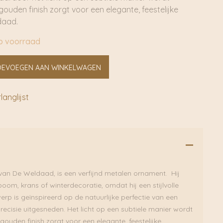
uden finish zorgt voor een elegante, feestelijke
daad.
p voorraad
OEVOEGEN AAN WINKELWAGEN
anglijst
an De Weldaad, is een verfijnd metalen ornament. Hij
tboom, krans of winterdecoratie, omdat hij een stijlvolle
erp is geïnspireerd op de natuurlijke perfectie van een
ecisie uitgesneden. Het licht op een subtiele manier wordt
ouden finish zorgt voor een elegante, feestelijke