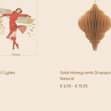
producenten van de pr
Only Natural maakt pr
reststoffen uit de mode
maken zij paperpulp w
decoraties maken.
 | Lylies
Gold-Honeycomb Drupspot 
Natural
Prijsklasse:
€
6,95
-
€
13,95
€ 6,95
tot
€ 13,95