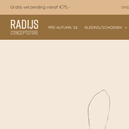
Ga
Gratis verzending vanaf €75,-
ONS
naar
de
inhoud
PRE-AUTUMN ‘26
KLEDING/SCHOENEN