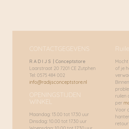
CONTACTGEGEVENS
Ruil
R A D I J S | Conceptstore
Mocht 
Laarstraat 20 7201 CE Zutphen
of je 
Tel: 0575 484 002
verwac
info@radijsconceptstore.nl
Binnen
proble
OPENINGSTIJDEN
ruilen 
WINKEL
per
ma
Voor 
Maandag: 13.00 tot 17.30 uur
hante
Dinsdag: 10.00 tot 17.30 uur
retou
Woensdag: 10.00 tot 17.30 uur