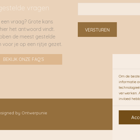
gestelde vragen
 een vraag? Grote kans
 hier het antwoord vindt.
VERSTUREN
bben de meest gestelde
 voor je op een rijtje gezet.
BEKIJK ONZE FAQ'S
Om de beste 
informatie o
technologieë
verwerken. A
invloed hebb
Designed by Ontwerpunie
Acc