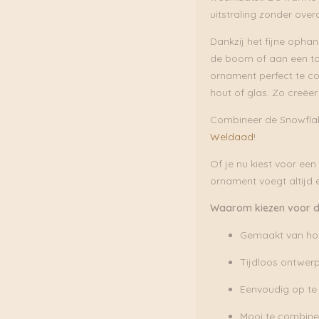
uitstraling zonder ove
Dankzij het fijne opha
de boom of aan een tak
ornament perfect te co
hout of glas. Zo creëer 
Combineer de Snowfla
Weldaad
!
Of je nu kiest voor ee
ornament voegt altijd e
Waarom kiezen voor d
Gemaakt van ho
Tijdloos ontwer
Eenvoudig op te 
Mooi te combine