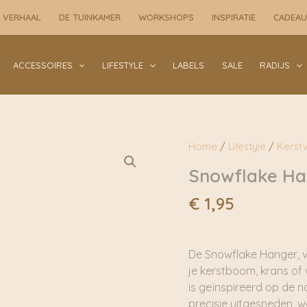
|
 VERHAAL
DE TUINKAMER
WORKSHOPS
INSPIRATIE
CADEA
De
Weldaad
aantal
ACCESSOIRES
LIFESTYLE
LABELS
SALE
RADIJS
Home
/
Lifestyle
/
Kerst
Snowflake Ha
€
1,95
De Snowflake Hanger, v
je kerstboom, krans of 
is geïnspireerd op de n
precisie uitgesneden, w