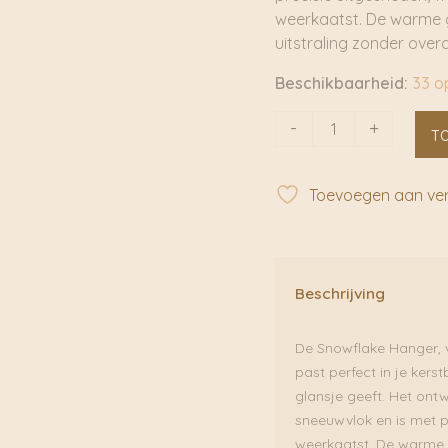
weerkaatst. De warme go
uitstraling zonder over
Beschikbaarheid:
33 o
Snowflake
-
+
T
Hanger
|
De
Toevoegen aan verl
Weldaad
aantal
Beschrijving
De Snowflake Hanger, v
past perfect in je kers
glansje geeft. Het ontw
sneeuwvlok en is met pr
weerkaatst. De warme g