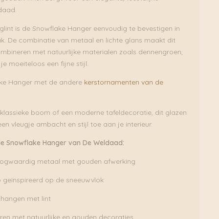
rdaad.
nglint is de Snowflake Hanger eenvoudig te bevestigen in
. De combinatie van metaal en lichte glans maakt dit
mbineren met natuurlijke materialen zoals dennengroen,
je moeiteloos een fijne stijl.
ke Hanger met de andere
kerstornamenten van de
n klassieke boom of een moderne tafeldecoratie, dit glazen
en vleugje ambacht en stijl toe aan je interieur.
e Snowflake Hanger van De Weldaad:
ogwaardig metaal met gouden afwerking
p geïnspireerd op de sneeuwvlok
hangen met lint
ren met natuurlijke en gouden decoraties