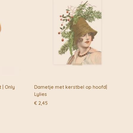
oducten.
oducten van oud papier (recyclen), maar ook van
-industrie (upcyclen). Met de stoffen uit de mode-industrie
aarvan ze hun bijzondere papiermaché kersthangers en
| Only
Dametje met kerstbel op hoofd|
Lylies
€
2,45