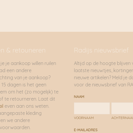
en & retouneren
Radijs nieuwsbrief
je je aankoop willen ruilen
Altijd op de hoogte blijven
had een andere
laatste nieuwtjes, kortinge
hting van je aankoop?
nieuwe artikelen? Meld je 
 15 dagen is het geen
voor de nieuwsbrief van RA
em om het (zo mogelijk) te
NAAM
of te retourneren. Laat dit
il
even aan ons weten.
aangepaste kleding
VOORNAAM
ACHTERNA
ren we andere
rvoorwaarden.
E-MAILADRES