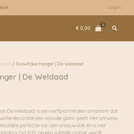
Log In
UBON
Zoeken
€
0,00
waren
/ Snowflake Hanger | De Weldaad
nger | De Weldaad
an De Weldaad, is een verfijnd metalen ornament dat
winterdecoratie een stijlvolle glans geeft. Het ontwerp
atuurlijke perfectie van een sneeuwvlok en is met
aardoor het licht op een subtiele manier wordt