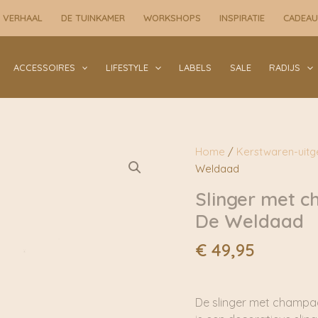
 VERHAAL
DE TUINKAMER
WORKSHOPS
INSPIRATIE
CADEA
ACCESSOIRES
LIFESTYLE
LABELS
SALE
RADIJS
Home
/
Kerstwaren-uitge
Weldaad
Slinger met c
De Weldaad
€
49,95
De slinger met champag