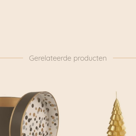
dat ze ook echt staan v
samen met vrouwen die 
Gerelateerde producten