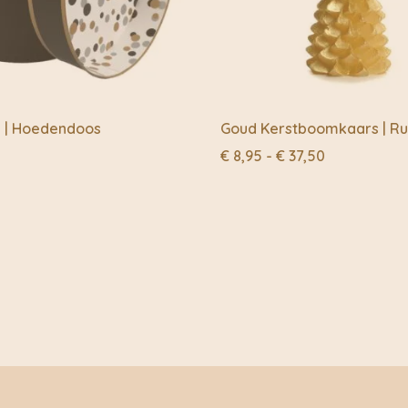
s | Hoedendoos
Goud Kerstboomkaars | Rus
Prijsklasse:
€
8,95
-
€
37,50
€ 8,95
tot
€ 37,50