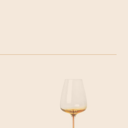
oor eco-vriendelijk en een faire productie. Ze werken veel
weer onderdeel zijn van Fairtrade coöperaties.