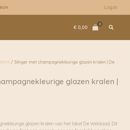
Log In
UBON
Zoeken
€
0,00
licht
/ Slinger met champagnekleurige glazen kralen | De
hampagnekleurige glazen kralen |
nekleurige glazen kralen van het label De Weldaad. Dit