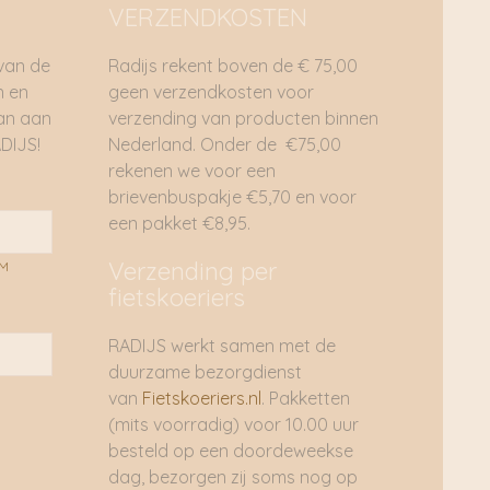
VERZENDKOSTEN
 van de
Radijs rekent boven de € 75,00
n en
geen verzendkosten voor
dan aan
verzending van producten binnen
DIJS!
Nederland. Onder de €75,00
rekenen we voor een
brievenbuspakje €5,70 en voor
een pakket €8,95.
Verzending per
AM
fietskoeriers
RADIJS werkt samen met de
duurzame bezorgdienst
van
Fietskoeriers.nl
. Pakketten
(mits voorradig) voor 10.00 uur
besteld op een doordeweekse
dag, bezorgen zij soms nog op