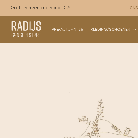
Ga
Gratis verzending vanaf €75,-
ONS
naar
de
inhoud
PRE-AUTUMN ‘26
KLEDING/SCHOENEN