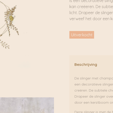
is een decoratieve sling
kan creëeren. De subtie
licht. Drapeer de slinge
verweef het door een k
Uitverkocht
Beschrijving
De slinger met champag
een decoratieve slinger
creëren. De subtiele ch
Drapeer de slinger ove
door een kerstboom om 
Deze slinger is met de 