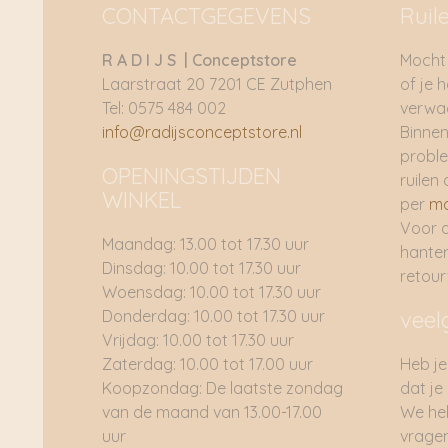
CONTACTGEGEVENS
Ruil
R A D I J S | Conceptstore
Mocht 
Laarstraat 20 7201 CE Zutphen
of je 
Tel: 0575 484 002
verwac
info@radijsconceptstore.nl
Binnen
proble
OPENINGSTIJDEN
ruilen 
WINKEL
per
ma
Voor 
Maandag: 13.00 tot 17.30 uur
hante
Dinsdag: 10.00 tot 17.30 uur
retou
Woensdag: 10.00 tot 17.30 uur
Donderdag: 10.00 tot 17.30 uur
veel
Vrijdag: 10.00 tot 17.30 uur
Zaterdag: 10.00 tot 17.00 uur
Heb je
Koopzondag: De laatste zondag
dat je
van de maand van 13.00-17.00
We he
uur
vragen