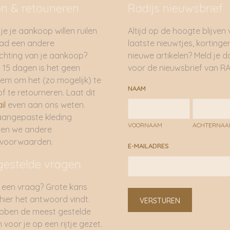
en & retouneren
Radijs nieuwsbrief
je je aankoop willen ruilen
Altijd op de hoogte blijven
had een andere
laatste nieuwtjes, kortinge
hting van je aankoop?
nieuwe artikelen? Meld je 
 15 dagen is het geen
voor de nieuwsbrief van RA
em om het (zo mogelijk) te
NAAM
of te retourneren. Laat dit
il
even aan ons weten.
aangepaste kleding
VOORNAAM
ACHTERNA
ren we andere
rvoorwaarden.
E-MAILADRES
gestelde vragen
 een vraag? Grote kans
 hier het antwoord vindt.
VERSTUREN
bben de meest gestelde
 voor je op een rijtje gezet.