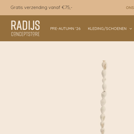
Ga
Gratis verzending vanaf €75,-
ONS
naar
de
inhoud
PRE-AUTUMN ‘26
KLEDING/SCHOENEN