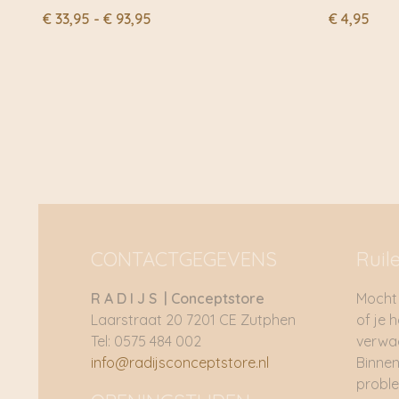
Prijsklasse:
€
33,95
-
€
93,95
€
4,95
€ 33,95
tot
€ 93,95
CONTACTGEGEVENS
Ruil
R A D I J S | Conceptstore
Mocht 
Laarstraat 20 7201 CE Zutphen
of je 
Tel: 0575 484 002
verwac
info@radijsconceptstore.nl
Binnen
proble