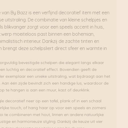
le van
By Bazz
is een verfijnd decoratief item met een
e uitstraling. De combinatie van kleine schelpjes en
s blikvanger zorgt voor een speels accent in huis,
ontwerp moeiteloos past binnen een bohemian,
malistisch interieur. Dankzij de zachte tinten en
n brengt deze schelpsliert direct sfeer en warmte in
zorgvuldig bevestigde schelpen die elegant langs elkaar
een luchtig en decoratief effect. Bovendien geeft de
eder exemplaar een unieke uitstraling, wat bijdraagt aan het
. Aan één zijde bevindt zich een handige lus, waardoor de
op te hangen is aan een muur, kast of deurklink.
gle decoratief neer op een tafel, plank of in een schaal
urlijke touch, of hang haar op voor een speels en zomers
oi te combineren met hout, linnen en andere natuurlijke
stige en harmonieuze styling. Dankzij de keuze uit vier