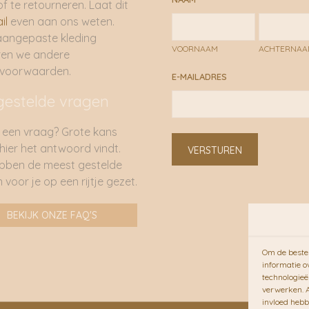
of te retourneren. Laat dit
il
even aan ons weten.
aangepaste kleding
VOORNAAM
ACHTERNA
ren we andere
rvoorwaarden.
E-MAILADRES
gestelde vragen
 een vraag? Grote kans
 hier het antwoord vindt.
VERSTUREN
bben de meest gestelde
 voor je op een rijtje gezet.
BEKIJK ONZE FAQ'S
Om de beste 
informatie o
technologieë
verwerken. A
invloed hebb