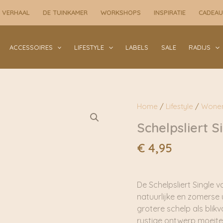
Wit
 VERHAAL
DE TUINKAMER
WORKSHOPS
INSPIRATIE
CADEA
|
By
Bazz
ACCESSOIRES
LIFESTYLE
LABELS
SALE
RADIJS
aantal
Home
/
Lifestyle
/
Wone
Schelpsliert S
€
4,95
De Schelpsliert Single 
natuurlijke en zomerse 
grotere schelp als blikv
rustige ontwerp moeite