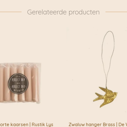
pakketten dan ook daad
Indonesië en andere in
door naar: https://www.
Gerelateerde producten
jouw huis laat aanvoele
overgedragen aan DHL 
Handgemaakt & 
Woonaccessoire
Passie voor va
Laat je inspireren en o
rte kaarsen | Rustik Lys
Zwaluw hanger Brass | De