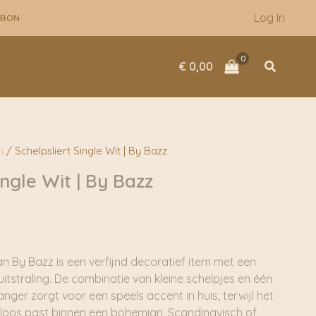
Log In
UBON
Zoeken
€
0,00
n
/ Schelpsliert Single Wit | By Bazz
ingle Wit | By Bazz
van
By Bazz
is een verfijnd decoratief item met een
uitstraling. De combinatie van kleine schelpjes en één
anger zorgt voor een speels accent in huis, terwijl het
loos past binnen een bohemian, Scandinavisch of