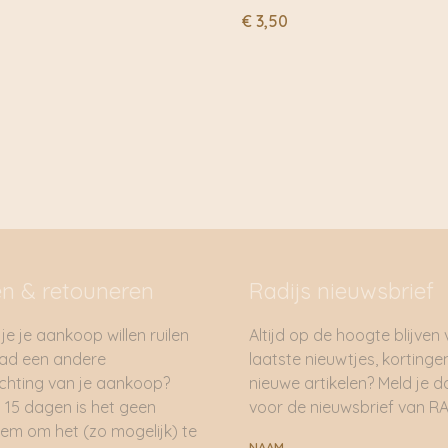
€
3,50
en & retouneren
Radijs nieuwsbrief
je je aankoop willen ruilen
Altijd op de hoogte blijven
had een andere
laatste nieuwtjes, kortinge
hting van je aankoop?
nieuwe artikelen? Meld je 
 15 dagen is het geen
voor de nieuwsbrief van RA
em om het (zo mogelijk) te
NAAM