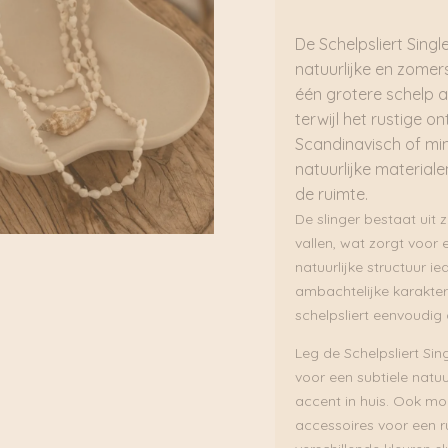
De Schelpsliert Sing
natuurlijke en zomers
één grotere schelp al
terwijl het rustige 
Scandinavisch of mini
natuurlijke materiale
de ruimte.
De slinger bestaat uit 
vallen, wat zorgt voor 
natuurlijke structuur i
ambachtelijke karakter
schelpsliert eenvoudig 
Leg de Schelpsliert Sin
voor een subtiele natu
accent in huis. Ook mo
accessoires voor een ru