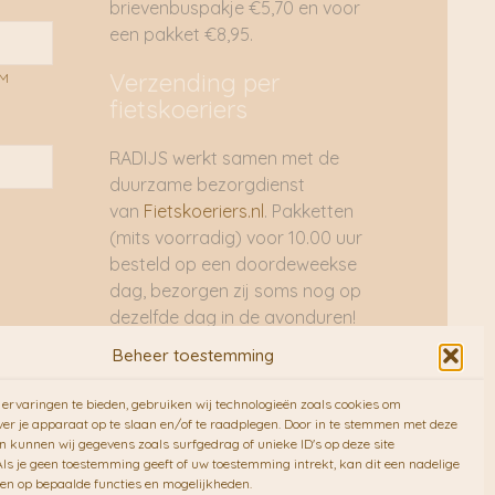
brievenbuspakje €5,70 en voor
een pakket €8,95.
Verzending per
AM
fietskoeriers
RADIJS werkt samen met de
duurzame bezorgdienst
van
Fietskoeriers.nl
. Pakketten
(mits voorradig) voor 10.00 uur
besteld op een doordeweekse
dag, bezorgen zij soms nog op
dezelfde dag in de avonduren!
Brievenbuspakjes de volgende
Beheer toestemming
dag. En waar mogelijk ook echt
op de fiets!!
ervaringen te bieden, gebruiken wij technologieën zoals cookies om
ver je apparaat op te slaan en/of te raadplegen. Door in te stemmen met deze
n kunnen wij gegevens zoals surfgedrag of unieke ID's op deze site
ls je geen toestemming geeft of uw toestemming intrekt, kan dit een nadelige
en op bepaalde functies en mogelijkheden.