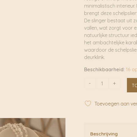
minimalistisch interieur
brengt deze schelpslier
De slinger bestaat uit 
vallen, wat zorgt voor 
natuurlijke structuur i
het ambachtelijke karak
waardoor de schelpslie
deurklink.
Beschikbaarheid:
16 o
Schelpsliert
-
+
T
Single
Wit
|
Toevoegen aan verl
By
Bazz
aantal
Beschrijving