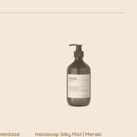
werkelijk met de fiets bezorgd. Klik voor meer informatie
spirerende plekken. Samen creëren we een collectie die
fietskoeriers.nl Buiten de fietskoeriersteden wordt het
n alsof je op vakantie bent.
of Post.nl
authentiek
– Elk product heeft een uniek verhaal
s met karakter
– Creëer een warme, sfeervolle inrichting
kmanschap
– Direct van ambachtslieden naar jouw huis
ntdek de collectie van ByBazz!
 Weldaad
Handsoap Silky Mist | Meraki