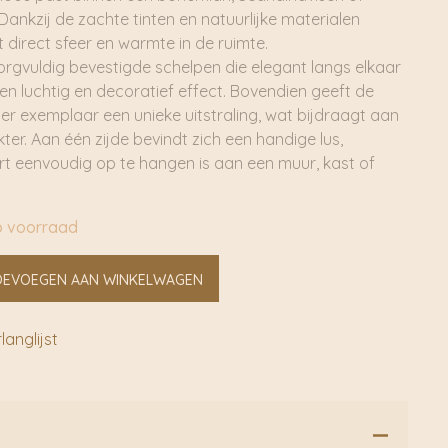
. Dankzij de zachte tinten en natuurlijke materialen
t direct sfeer en warmte in de ruimte.
zorgvuldig bevestigde schelpen die elegant langs elkaar
een luchtig en decoratief effect. Bovendien geeft de
eder exemplaar een unieke uitstraling, wat bijdraagt aan
ter. Aan één zijde bevindt zich een handige lus,
rt eenvoudig op te hangen is aan een muur, kast of
p voorraad
OEVOEGEN AAN WINKELWAGEN
anglijst