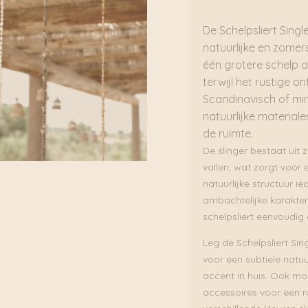
De Schelpsliert Sing
natuurlijke en zomers
één grotere schelp al
terwijl het rustige 
Scandinavisch of mini
natuurlijke materiale
de ruimte.
De slinger bestaat uit 
vallen, wat zorgt voor 
natuurlijke structuur i
ambachtelijke karakter
schelpsliert eenvoudig 
Leg de Schelpsliert Sin
voor een subtiele natu
accent in huis. Ook mo
accessoires voor een ru