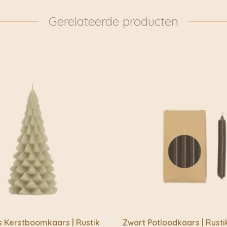
pakketten dan ook daad
Indonesië en andere in
door naar: https://www.
Gerelateerde producten
jouw huis laat aanvoele
overgedragen aan DHL 
Handgemaakt & 
Woonaccessoire
Passie voor va
Laat je inspireren en o
s Kerstboomkaars | Rustik
Zwart Potloodkaars | Rusti