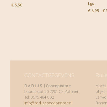
Lys
€
3,50
€
6,95
-
€
CONTACTGEGEVENS
Ruil
R A D I J S | Conceptstore
Mocht 
Laarstraat 20 7201 CE Zutphen
of je 
Tel: 0575 484 002
verwac
info@radijsconceptstore.nl
Binnen