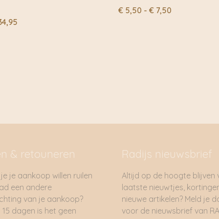
Prijsklasse:
€
5,50
-
€
7,50
€ 5,50
Prijsklasse:
34,95
tot
€ 6,95
€ 7,50
tot
€ 34,95
en & retouneren
Radijs nieuwsbrief
je je aankoop willen ruilen
Altijd op de hoogte blijven
had een andere
laatste nieuwtjes, kortinge
hting van je aankoop?
nieuwe artikelen? Meld je 
 15 dagen is het geen
voor de nieuwsbrief van RA