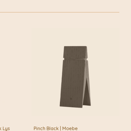
werkelijk met de fiets bezorgd. Klik voor meer informatie
spirerende plekken. Samen creëren we een collectie die
fietskoeriers.nl Buiten de fietskoeriersteden wordt het
n alsof je op vakantie bent.
of Post.nl
authentiek
– Elk product heeft een uniek verhaal
s met karakter
– Creëer een warme, sfeervolle inrichting
kmanschap
– Direct van ambachtslieden naar jouw huis
ntdek de collectie van ByBazz!
k Lys
Pinch Black | Moebe