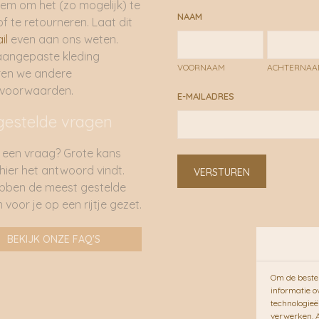
em om het (zo mogelijk) te
NAAM
of te retourneren. Laat dit
il
even aan ons weten.
aangepaste kleding
VOORNAAM
ACHTERNA
ren we andere
rvoorwaarden.
E-MAILADRES
gestelde vragen
 een vraag? Grote kans
 hier het antwoord vindt.
VERSTUREN
bben de meest gestelde
 voor je op een rijtje gezet.
BEKIJK ONZE FAQ'S
Om de beste 
informatie o
technologieë
verwerken. A