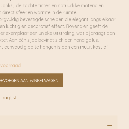
. Dankzij de zachte tinten en natuurlijke materialen
t direct sfeer en warmte in de ruimte.
zorgvuldig bevestigde schelpen die elegant langs elkaar
een luchtig en decoratief effect. Bovendien geeft de
eder exemplaar een unieke uitstraling, wat bijdraagt aan
ter. Aan één zijde bevindt zich een handige lus,
rt eenvoudig op te hangen is aan een muur, kast of
 voorraad
OEVOEGEN AAN WINKELWAGEN
anglijst