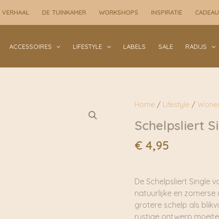
Gemeleerd
 VERHAAL
DE TUINKAMER
WORKSHOPS
INSPIRATIE
CADEA
|
By
Bazz
ACCESSOIRES
LIFESTYLE
LABELS
SALE
RADIJS
aantal
Home
/
Lifestyle
/
Wone
Schelpsliert S
€
4,95
De Schelpsliert Single 
natuurlijke en zomerse 
grotere schelp als blikv
rustige ontwerp moeite