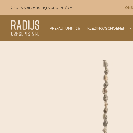
Ga
Gratis verzending vanaf €75,-
ONS
naar
de
inhoud
PRE-AUTUMN ‘26
KLEDING/SCHOENEN