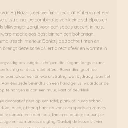
le van
By Bazz
is een verfijnd decoratief item met een
e uitstraling. De combinatie van kleine schelpjes en
s blikvanger zorgt voor een speels accent in huis,
ontwerp moeiteloos past binnen een bohemian,
malistisch interieur. Dankzij de zachte tinten en
n brengt deze schelpsliert direct sfeer en warmte in
zorgvuldig bevestigde schelpen die elegant langs elkaar
een luchtig en decoratief effect. Bovendien geeft de
eder exemplaar een unieke uitstraling, wat bijdraagt aan het
. Aan één zijde bevindt zich een handige lus, waardoor de
op te hangen is aan een muur, kast of deurklink.
gle decoratief neer op een tafel, plank of in een schaal
urlijke touch, of hang haar op voor een speels en zomers
oi te combineren met hout, linnen en andere natuurlijke
stige en harmonieuze styling. Dankzij de keuze uit vier