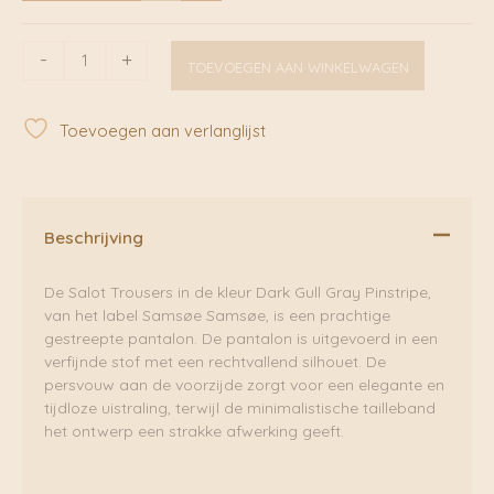
Salot
-
+
TOEVOEGEN AAN WINKELWAGEN
Trousers
Dark
Gull
Toevoegen aan verlanglijst
Gray
Pinstripe
|
Samsoe
Samsoe
Beschrijving
aantal
De Salot Trousers in de kleur Dark Gull Gray Pinstripe,
van het label Samsøe Samsøe, is een prachtige
gestreepte pantalon. De pantalon is uitgevoerd in een
verfijnde stof met een rechtvallend silhouet. De
persvouw aan de voorzijde zorgt voor een elegante en
tijdloze uistraling, terwijl de minimalistische tailleband
het ontwerp een strakke afwerking geeft.