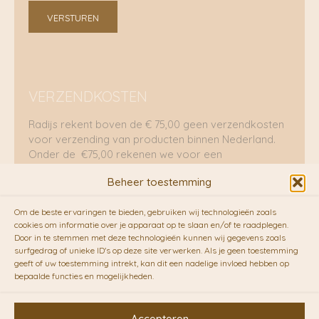
VERSTUREN
VERZENDKOSTEN
Radijs rekent boven de € 75,00 geen verzendkosten
voor verzending van producten binnen Nederland.
Onder de €75,00 rekenen we voor een
brievenbuspakje €5,70 en voor een pakket €8,95.
Beheer toestemming
Verzending per fietskoeriers
Om de beste ervaringen te bieden, gebruiken wij technologieën zoals
RADIJS werkt samen met de duurzame bezorgdienst
cookies om informatie over je apparaat op te slaan en/of te raadplegen.
Door in te stemmen met deze technologieën kunnen wij gegevens zoals
van
Fietskoeriers.nl
. Pakketten (mits voorradig) voor
surfgedrag of unieke ID's op deze site verwerken. Als je geen toestemming
10.00 uur besteld op een doordeweekse dag,
geeft of uw toestemming intrekt, kan dit een nadelige invloed hebben op
bezorgen zij soms nog op dezelfde dag in de
bepaalde functies en mogelijkheden.
avonduren! Brievenbuspakjes de volgende dag. En
waar mogelijk ook echt op de fiets!!
Accepteren