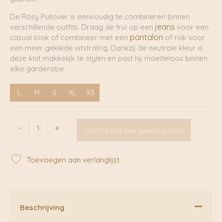
De Rosy Pullover is eenvoudig te combineren binnen
jeans
verschillende outfits. Draag de trui op een
voor een
pantalon
casual look of combineer met een
of rok voor
een meer geklede uitstraling. Dankzij de neutrale kleur is
deze knit makkelijk te stylen en past hij moeiteloos binnen
elke garderobe.
L
M
S
XL
XS
Rosy
-
+
TOEVOEGEN AAN WINKELWAGEN
3/4
Sleeve
Pullover
Toevoegen aan verlanglijst
Black
|
Peppercorn
aantal
Beschrijving