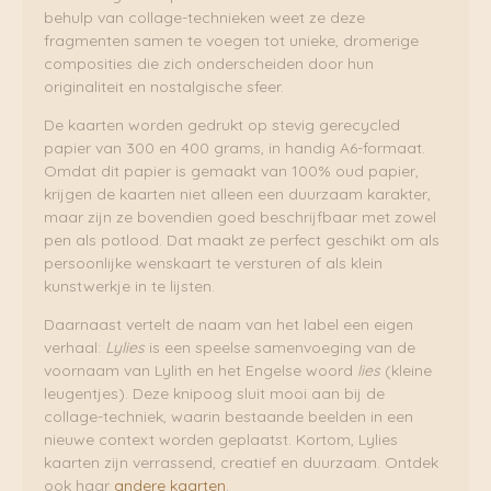
behulp van collage-technieken weet ze deze
fragmenten samen te voegen tot unieke, dromerige
composities die zich onderscheiden door hun
originaliteit en nostalgische sfeer.
De kaarten worden gedrukt op stevig gerecycled
papier van 300 en 400 grams, in handig A6-formaat.
Omdat dit papier is gemaakt van 100% oud papier,
krijgen de kaarten niet alleen een duurzaam karakter,
maar zijn ze bovendien goed beschrijfbaar met zowel
pen als potlood. Dat maakt ze perfect geschikt om als
persoonlijke wenskaart te versturen of als klein
kunstwerkje in te lijsten.
Daarnaast vertelt de naam van het label een eigen
verhaal:
Lylies
is een speelse samenvoeging van de
voornaam van Lylith en het Engelse woord
lies
(kleine
leugentjes). Deze knipoog sluit mooi aan bij de
collage-techniek, waarin bestaande beelden in een
nieuwe context worden geplaatst. Kortom, Lylies
kaarten zijn verrassend, creatief en duurzaam. Ontdek
ook haar
andere kaarten
.