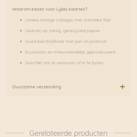
Waarom kiezen voor Lylies kaarten?
Unieke vintage collages met artistieke flair
Gedrukt op stevig, gerecycled papier
Goed beschrijfbaar met pen en potlood
Duurzaam en milieuvriendelijk geproduceerd
Geschikt om te versturen of in te lijsten
Duurzame verzending
Boven de €75,00 rekenen wij geen extra verzendkosten.
Daarnaast verzenden wij ook al onze pakketten groen
via Fietskoeriers Zutphen. In samenwerking met
Fietskoeriers.nl hebben zij landelijke dekking. Waar
mogelijk worden onze pakketten dan ook
Gerelateerde producten
daadwerkelijk met de fiets bezorgd. Klik voor meer