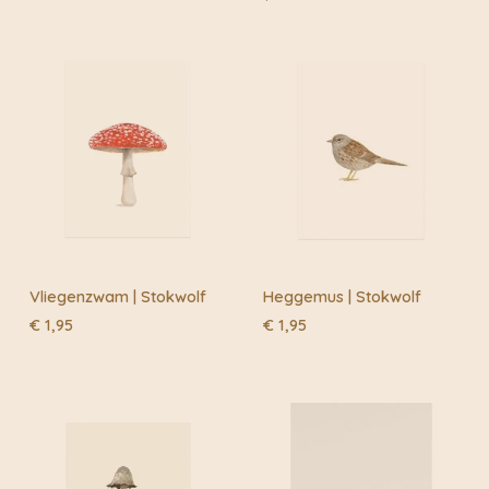
informatie door naar: https://www.fietskoeriers.nl
Buiten de fietskoeriersteden wordt het overgedragen
aan DHL of Post.nl
Vliegenzwam | Stokwolf
Heggemus | Stokwolf
€
1,95
€
1,95