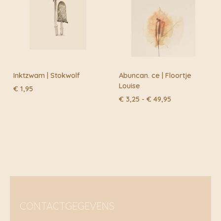
Inktzwam | Stokwolf
Abuncan. ce | Floortje
Louise
€
1,95
Prijsklasse:
€
3,25
-
€
49,95
€ 3,25
tot
€ 49,95
CONTACTGEGEVENS