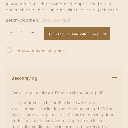
te voegen tot unieke, dromerige composities die zich
onderscheiden door hun originaliteit en nostalgische sfeer.
Beschikbaarheid:
12 op voorraad
Postkaart
-
+
TOEVOEGEN AAN WINKELWAGEN
Dame
in
Sinaasappeljurk
Toevoegen aan verlanglijst
|
Lylies
aantal
Beschrijving
Een vintage postkaart ‘Dame in sinaasappeljurk’.
Lylies kaarten zijn bijzondere kunstwerkjes die
voortkomen uit de liefde van ontwerpster Lylith Oude
Vrielink voor vintage beelden. Ze struint urenlang door
oude tijdschriften en verzamelingen op zoek naar
afbeeldingen die passen in haar creatieve visie. Met