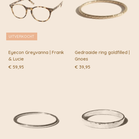
Behandelen
gebruik. En ze gaan jarenlang mee.
Je kunt alle Keecie artikelen gemakkelijk schoonmaken
met milde zeep.
Het leer hoeft niet ingespoten te worden.
UITVERKOCHT
Eyecon Greyvanna | Frank
Gedraaide ring goldfilled |
& Lucie
Gnoes
€
59,95
€
39,95