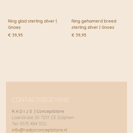
Ring glad sterling zilver |
Ring gehamerd breed
Gnoes
sterling zilver | Gnoes
€
39,95
€
39,95
CONTACTGEGEVENS
R A D I J S | Conceptstore
Laarstraat 20 7201 CE Zutphen
Tel: 0575 484 002
info@radijsconceptstore.nl