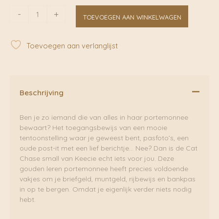
Cat
-
+
TOEVOEGEN AAN WINKELWAGEN
Chase
Small
Portemonnee
Toevoegen aan verlanglijst
Gold
|
Keecie
aantal
Beschrijving
Ben je zo iemand die van alles in haar portemonnee
bewaart? Het toegangsbewijs van een mooie
tentoonstelling waar je geweest bent, pasfoto’s, een
oude post-it met een lief berichtje… Nee? Dan is de Cat
Chase small van Keecie echt iets voor jou. Deze
gouden leren portemonnee heeft precies voldoende
vakjes om je briefgeld, muntgeld, rijbewijs en bankpas
in op te bergen. Omdat je eigenlijk verder niets nodig
hebt.