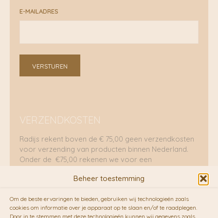
E-MAILADRES
VERSTUREN
VERZENDKOSTEN
Radijs rekent boven de € 75,00 geen verzendkosten
voor verzending van producten binnen Nederland.
Onder de €75,00 rekenen we voor een
brievenbuspakje €5,70 en voor een pakket €8,95.
Beheer toestemming
Verzending per fietskoeriers
Om de beste ervaringen te bieden, gebruiken wij technologieën zoals
RADIJS werkt samen met de duurzame bezorgdienst
cookies om informatie over je apparaat op te slaan en/of te raadplegen.
Door in te stemmen met deze technologieën kunnen wij gegevens zoals
van
Fietskoeriers.nl
. Pakketten (mits voorradig) voor