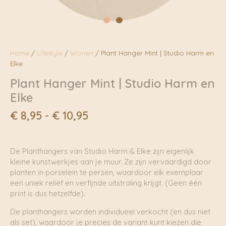
Home
/
Lifestyle
/
Wonen
/ Plant Hanger Mint | Studio Harm en
Elke
Plant Hanger Mint | Studio Harm en
Elke
Prijsklasse:
€
8,95
-
€
10,95
€ 8,95
tot
€ 10,95
De Planthangers van Studio Harm & Elke zijn eigenlijk
kleine kunstwerkjes aan je muur. Ze zijn vervaardigd door
planten in porselein te persen, waardoor elk exemplaar
een uniek reliëf en verfijnde uitstraling krijgt. (Geen één
print is dus hetzelfde).
De planthangers worden individueel verkocht (en dus niet
als set), waardoor je precies de variant kunt kiezen die