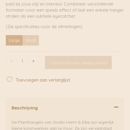
past bij jouw stijl en interieur. Combineer verschillende
formaten voor een speels effect of laat een enkele hanger
stralen als een subtiele eyecatcher.
(Zie specificaties voor de afmetingen)
Large
Small
Plant
-
+
TOEVOEGEN AAN WINKELWAGEN
Hanger
Mint
|
Toevoegen aan verlanglijst
Studio
Harm
en
Elke
aantal
Beschrijving
De Planthangers van Studio Harm & Elke zijn eigenlijk
kleine kunstwerkjes aan je muur. Ze zijn vervaardigd