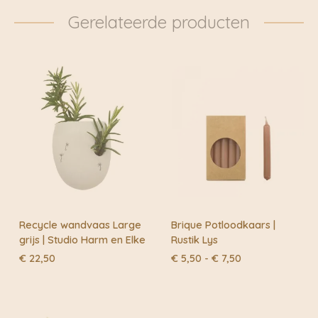
mogelijk worden onze pakketten dan ook
Gerelateerde producten
daadwerkelijk met de fiets bezorgd. Klik voor meer
informatie door naar: https://www.fietskoeriers.nl
Buiten de fietskoeriersteden wordt het overgedragen
aan DHL of Post.nl
Recycle wandvaas Large
Brique Potloodkaars |
grijs | Studio Harm en Elke
Rustik Lys
Prijsklasse:
€
22,50
€
5,50
-
€
7,50
€ 5,50
tot
€ 7,50