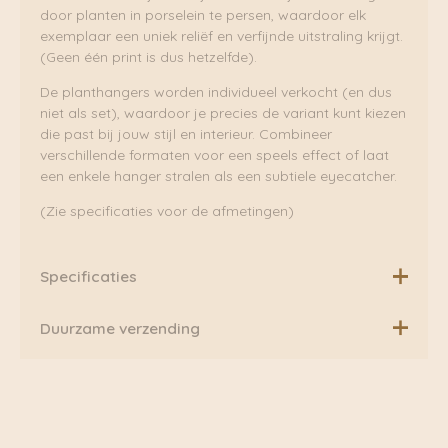
door planten in porselein te persen, waardoor elk
exemplaar een uniek reliëf en verfijnde uitstraling krijgt.
(Geen één print is dus hetzelfde).
De planthangers worden individueel verkocht (en dus
niet als set), waardoor je precies de variant kunt kiezen
die past bij jouw stijl en interieur. Combineer
verschillende formaten voor een speels effect of laat
een enkele hanger stralen als een subtiele eyecatcher.
(Zie specificaties voor de afmetingen)
Specificaties
Large
Duurzame verzending
Afmetingen
: 10 x 10 x 0,5 cm
Gewicht
: 0.4 kg
Boven de €75,00 rekenen wij geen extra verzendkosten.
Daarnaast verzenden wij ook al onze pakketten groen
Small
via Fietskoeriers Zutphen. In samenwerking met
Afmetingen:
5 x 5 x 0,5 cm
Fietskoeriers.nl hebben zij landelijke dekking. Waar
Gewicht
: 0,2 kg