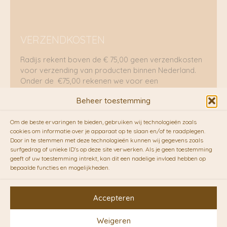
VERZENDKOSTEN
Radijs rekent boven de € 75,00 geen verzendkosten
voor verzending van producten binnen Nederland.
Onder de €75,00 rekenen we voor een
brievenbuspakje €5,70 en voor een pakket €8,95.
Beheer toestemming
Verzending per fietskoeriers
Om de beste ervaringen te bieden, gebruiken wij technologieën zoals
RADIJS werkt samen met de duurzame bezorgdienst
cookies om informatie over je apparaat op te slaan en/of te raadplegen.
Door in te stemmen met deze technologieën kunnen wij gegevens zoals
van
Fietskoeriers.nl
. Pakketten (mits voorradig) voor
surfgedrag of unieke ID's op deze site verwerken. Als je geen toestemming
10.00 uur besteld op een doordeweekse dag,
geeft of uw toestemming intrekt, kan dit een nadelige invloed hebben op
bezorgen zij soms nog op dezelfde dag in de
bepaalde functies en mogelijkheden.
avonduren! Brievenbuspakjes de volgende dag. En
waar mogelijk ook echt op de fiets!!
Accepteren
Weigeren