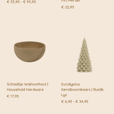
ml | Meraki
Prijsklasse:
€
33,95
-
€
93,95
€ 33,95
€
22,95
tot
€ 93,95
Schaaltje Walnoothout |
Eucalyptus
Household Hardware
Kerstboomkaars | Rustik
Lys
€
17,95
Prijsklasse:
€
6,95
-
€
34,95
€ 6,95
tot