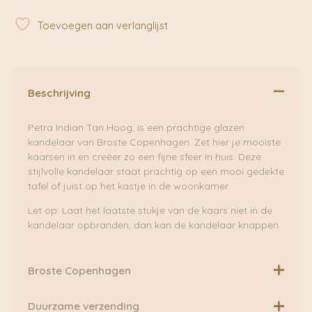
Tan
M
Toevoegen aan verlanglijst
Kandelaar
|
Broste
Copenhagen
aantal
Beschrijving
Petra Indian Tan Hoog, is een prachtige glazen
kandelaar van Broste Copenhagen. Zet hier je mooiste
kaarsen in en creëer zo een fijne sfeer in huis. Deze
stijlvolle kandelaar staat prachtig op een mooi gedekte
tafel of juist op het kastje in de woonkamer.
Let op: Laat het laatste stukje van de kaars niet in de
kandelaar opbranden, dan kan de kandelaar knappen.
Broste Copenhagen
Broste Copenhagen is meer dan alleen interieurdesign.
Duurzame verzending