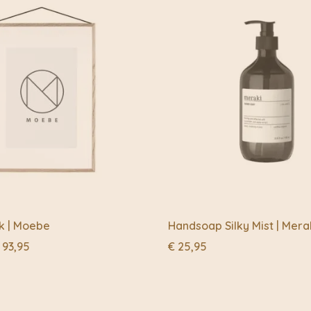
k | Moebe
Handsoap Silky Mist | Mera
Prijsklasse:
93,95
€
25,95
€ 33,95
tot
€ 93,95