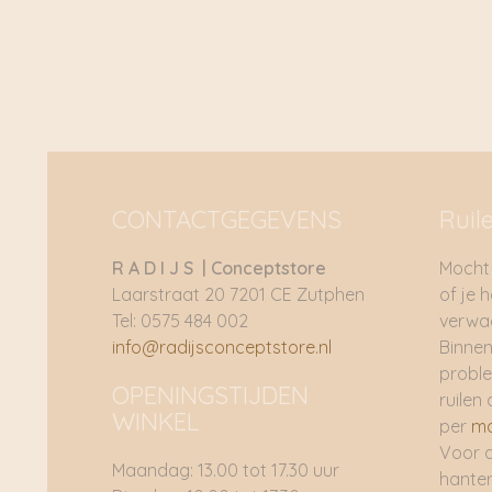
CONTACTGEGEVENS
Ruil
R A D I J S | Conceptstore
Mocht 
Laarstraat 20 7201 CE Zutphen
of je 
Tel: 0575 484 002
verwac
info@radijsconceptstore.nl
Binnen
proble
OPENINGSTIJDEN
ruilen 
WINKEL
per
ma
Voor 
Maandag: 13.00 tot 17.30 uur
hante