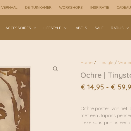
 VERHAAL
DE TUINKAMER
WORKSHOPS
INSPIRATIE
CADEA
ACCESSOIRES
LIFESTYLE
LABELS
SALE
RADIJS
Home
/
Lifestyle
/
Wone
Ochre | Tinyst
€
14,95
-
€
59,
Ochre poster, van het la
met een Japans pensee
Deze kunstprint is een 