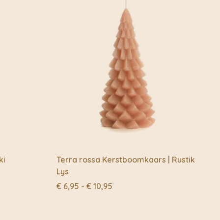
ki
Terra rossa Kerstboomkaars | Rustik
Lys
Prijsklasse:
€
6,95
-
€
10,95
€ 6,95
tot
€ 10,95