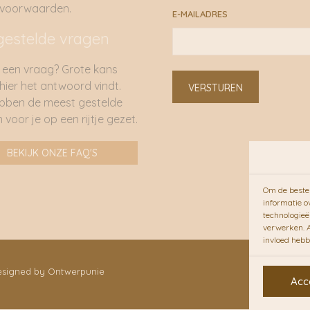
rvoorwaarden.
E-MAILADRES
gestelde vragen
 een vraag? Grote kans
 hier het antwoord vindt.
VERSTUREN
bben de meest gestelde
 voor je op een rijtje gezet.
BEKIJK ONZE FAQ'S
Om de beste 
informatie o
technologieë
verwerken. A
invloed hebb
Designed by Ontwerpunie
Acc