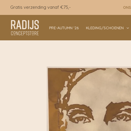
Ga
Gratis verzending vanaf €75,-
ONS
naar
de
inhoud
PRE-AUTUMN ‘26
KLEDING/SCHOENEN