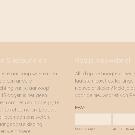
en & retouneren
Radijs nieuwsbrief
je je aankoop willen ruilen
Altijd op de hoogte blijven
had een andere
laatste nieuwtjes, kortinge
hting van je aankoop?
nieuwe artikelen? Meld je 
 15 dagen is het geen
voor de nieuwsbrief van RA
em om het (zo mogelijk) te
NAAM
of te retourneren. Laat dit
il
even aan ons weten.
aangepaste kleding
VOORNAAM
ACHTERNA
ren we andere