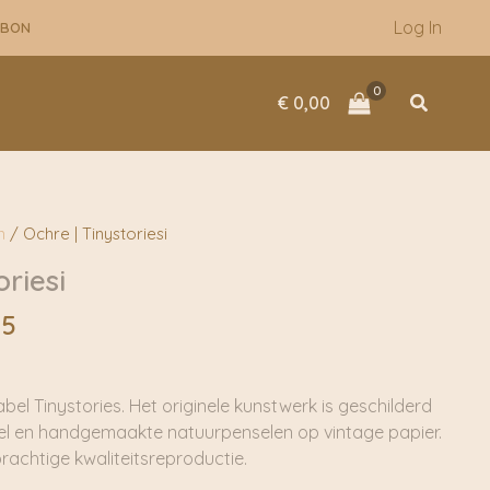
tot
Log In
UBON
€ 59,95
Zoeken
€
0,00
n
/ Ochre | Tinystoriesi
oriesi
Prijsklasse:
95
€ 14,95
tot
€ 59,95
bel Tinystories. Het originele kunstwerk is geschilderd
l en handgemaakte natuurpenselen op vintage papier.
prachtige kwaliteitsreproductie.