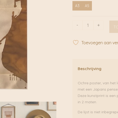
A3
A5
Ochre
-
+
T
|
Tinystoriesi
aantal
Toevoegen aan verl
Beschrijving
Ochre poster, van het l
met een Japans pensee
Deze kunstprint is een 
in 2 maten.
De lijst is niet inbegre