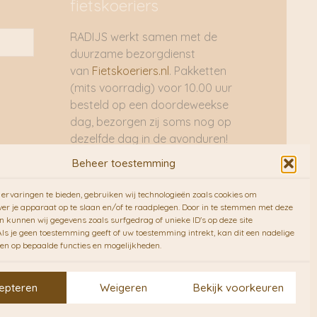
fietskoeriers
RADIJS werkt samen met de
duurzame bezorgdienst
van
Fietskoeriers.nl
. Pakketten
(mits voorradig) voor 10.00 uur
besteld op een doordeweekse
dag, bezorgen zij soms nog op
dezelfde dag in de avonduren!
Brievenbuspakjes de volgende
Beheer toestemming
dag. En waar mogelijk ook echt
op de fiets!!
ervaringen te bieden, gebruiken wij technologieën zoals cookies om
ver je apparaat op te slaan en/of te raadplegen. Door in te stemmen met deze
n kunnen wij gegevens zoals surfgedrag of unieke ID's op deze site
ls je geen toestemming geeft of uw toestemming intrekt, kan dit een nadelige
en op bepaalde functies en mogelijkheden.
epteren
Weigeren
Bekijk voorkeuren