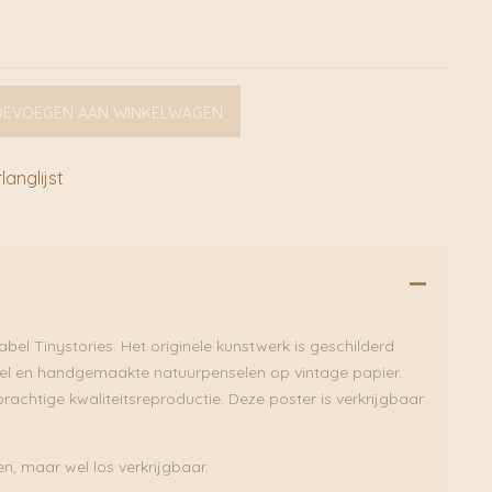
OEVOEGEN AAN WINKELWAGEN
anglijst
abel Tinystories. Het originele kunstwerk is geschilderd
l en handgemaakte natuurpenselen op vintage papier.
prachtige kwaliteitsreproductie. Deze poster is verkrijgbaar
pen, maar wel los verkrijgbaar.