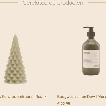
door naar: https://www.
Gerelateerde producten
ze ervan krijgt.
overgedragen aan DHL 
De kunstwerken zijn ee
ervaring, en belangrij
dromerige wereld die zi
s Kerstboomkaars | Rustik
Bodywash Linen Dew | Mer
€
22,95