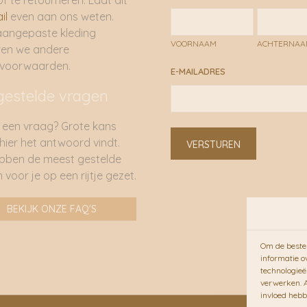
of te retourneren. Laat dit
il
even aan ons weten.
aangepaste kleding
VOORNAAM
ACHTERNA
ren we andere
rvoorwaarden.
E-MAILADRES
gestelde vragen
 een vraag? Grote kans
 hier het antwoord vindt.
VERSTUREN
bben de meest gestelde
 voor je op een rijtje gezet.
BEKIJK ONZE FAQ'S
Om de beste 
informatie o
technologieë
verwerken. A
invloed hebb