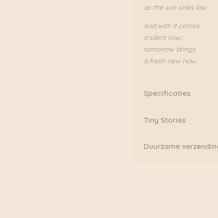
as the sun sinks low.
And with it comes
a silent vow:
tomorrow brings
a fresh new now.
Specificaties
Afmetingen
: A5 (14,8 
Tiny Stories
Binnenkant:
40 pagina’
Tiny de Vries is een kun
Duurzame verzendin
een kunstenaar en ontd
en de wereld rondgere
Boven de €75,00 rekene
eigen studio ’tinystorie
ook al onze pakketten 
prachtige kunstwerken 
Fietskoeriers.nl hebben
verschillende culturen e
pakketten dan ook daad
poëtisch, bohemien en 