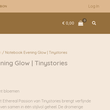
Log In
UBON
Zoeken
€
0,00
n
/ Notebook Evening Glow | Tinystories
ing Glow | Tinystories
int bloemen
t Ethereal Passion van Tinystories brengt verfijnde
jven samen in één stijlvol geheel. De dromerige