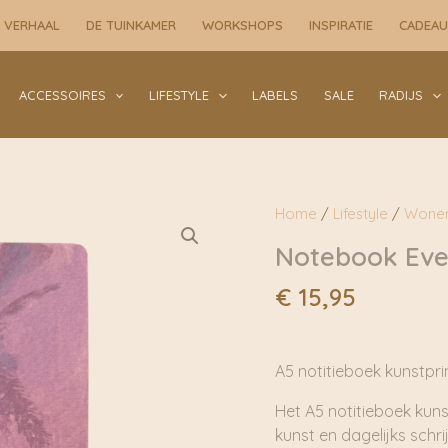
Glow
 VERHAAL
DE TUINKAMER
WORKSHOPS
INSPIRATIE
CADEA
|
Tinystories
aantal
ACCESSOIRES
LIFESTYLE
LABELS
SALE
RADIJS
Home
/
Lifestyle
/
Wone
Notebook Even
€
15,95
A5 notitieboek kunstpr
Het A5 notitieboek kuns
kunst en dagelijks schri