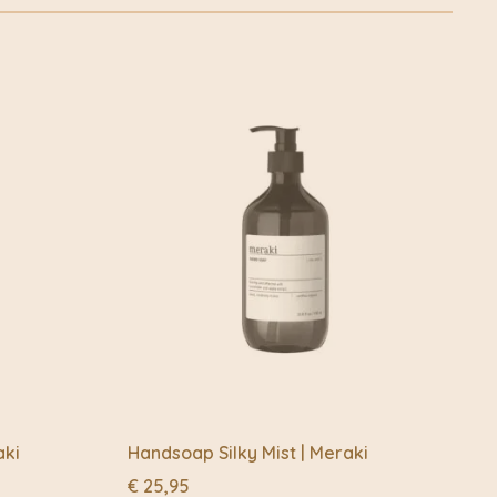
fietskoeriers.nl Buiten de fietskoeriersteden wordt het
of Post.nl
n prachtige manier om een lege muur om te toveren in een
ker nog, om van een kamer je thuis te maken. Een
ch voor je openstelt zodra je haar werk ziet!
aki
Handsoap Silky Mist | Meraki
€
25,95