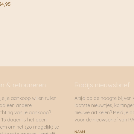
Prijsklasse:
34,95
€ 6,95
tot
€ 34,95
en & retouneren
Radijs nieuwsbrief
je je aankoop willen ruilen
Altijd op de hoogte blijven
had een andere
laatste nieuwtjes, kortinge
hting van je aankoop?
nieuwe artikelen? Meld je 
 15 dagen is het geen
voor de nieuwsbrief van RA
em om het (zo mogelijk) te
NAAM