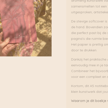
dromerig kunstwerk van
samensmelten tot een bi
uitgesproken, artistieke
De stevige softcover i
de hand. Bovendien zor
die perfect past bij de 
pagina’s die ruimte bi
Het papier is prettig o
door te drukken.
Dankzij het praktische 
eenvoudig mee in je ta
Combineer het bijvoorb
voor een compleet en sti
Kortom, dit A5 notitie
klein kunstwerk dat jo
Waarom je dit boekje w