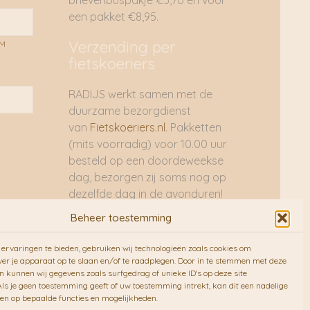
brievenbuspakje €5,70 en voor
een pakket €8,95.
Verzending per
AM
fietskoeriers
RADIJS werkt samen met de
duurzame bezorgdienst
van
Fietskoeriers.nl
. Pakketten
(mits voorradig) voor 10.00 uur
besteld op een doordeweekse
dag, bezorgen zij soms nog op
dezelfde dag in de avonduren!
Brievenbuspakjes de volgende
Beheer toestemming
dag. En waar mogelijk ook echt
op de fiets!!
ervaringen te bieden, gebruiken wij technologieën zoals cookies om
ver je apparaat op te slaan en/of te raadplegen. Door in te stemmen met deze
n kunnen wij gegevens zoals surfgedrag of unieke ID's op deze site
ls je geen toestemming geeft of uw toestemming intrekt, kan dit een nadelige
en op bepaalde functies en mogelijkheden.