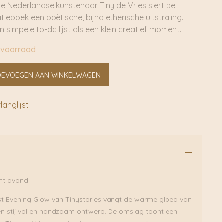
de Nederlandse kunstenaar Tiny de Vries siert de
tieboek een poëtische, bijna etherische uitstraling.
 simpele to-do lijst als een klein creatief moment.
 voorraad
OEVOEGEN AAN WINKELWAGEN
anglijst
int avond
st Evening Glow van Tinystories vangt de warme gloed van
en stijlvol en handzaam ontwerp. De omslag toont een