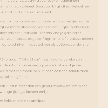
 Tiny de Vries, waarin diepe roze- en paarstinten
jna filmisch tafereel. Daardoor krijgt dit notitieboek een
 uitstraling die meteen inspireert.
s gedrukt op hoogwaardig papier en voelt verfijnd aan in
gt de matte afwerking voor een natuurlijke, zachte look
sfeer van het kunstwerk. Binnenin vind je gelinieerde
eden voor notities, dagboekfragmenten of creatieve ideeën.
m op te schrijven met zowel pen als potlood, zonder snel
A5-formaat (14,8 x 21 cm) neem je dit artistieke schrift
s. Ideaal voor onderweg, op je werk of naast je bed.
eeld met een mooie pen uit onze collectie schrijfwaren
jlvol schrijfritueel.
boek kunst is meer dan een gebruiksvoorwerp: het is een
uw dagelijkse gedachten omlijst.
il hebben om in te schrijven: