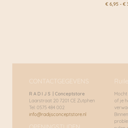
€ 6,95
€
6,95
-
€
tot
€ 34,95
CONTACTGEGEVENS
Ruil
R A D I J S | Conceptstore
Mocht 
Laarstraat 20 7201 CE Zutphen
of je 
Tel: 0575 484 002
verwac
info@radijsconceptstore.nl
Binnen
proble
OPENINGSTIJDEN