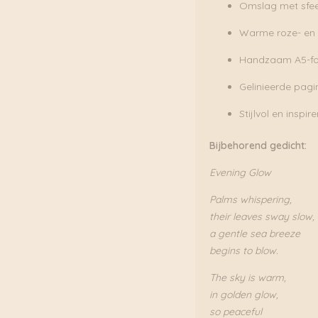
Omslag met sfee
Warme roze- en p
Handzaam A5-f
Gelinieerde pagin
Stijlvol en inspi
Bijbehorend gedicht:
Evening Glow
Palms whispering,
their leaves sway slow,
a gentle sea breeze
begins to blow.
The sky is warm,
in golden glow,
so peaceful