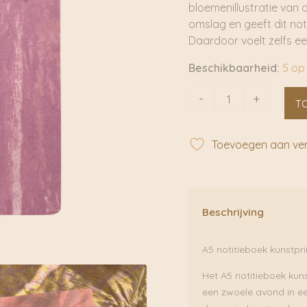
bloemenillustratie van 
omslag en geeft dit noti
Daardoor voelt zelfs een
Beschikbaarheid:
5 op
Notebook
-
+
T
Evening
Glow
|
Toevoegen aan verl
Tinystories
aantal
Beschrijving
A5 notitieboek kunstpr
Het A5 notitieboek kun
een zwoele avond in e